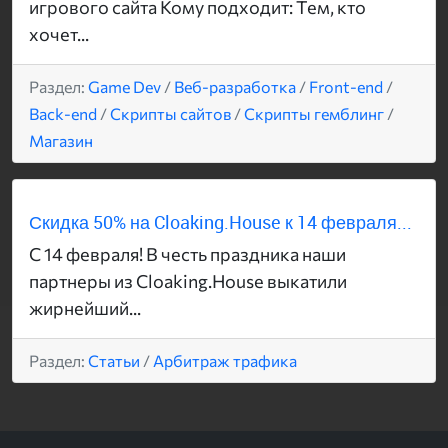
игрового сайта Кому подходит: Тем, кто
хочет...
Раздел:
Game Dev
/
Веб-разработка
/
Front-end
/
Back-end
/
Скрипты сайтов
/
Скрипты гемблинг
/
Магазин
Скидка 50% на Cloaking.House к 14 февраля...
С 14 февраля! В честь праздника наши
партнеры из Cloaking.House выкатили
жирнейший...
Раздел:
Статьи
/
Арбитраж трафика