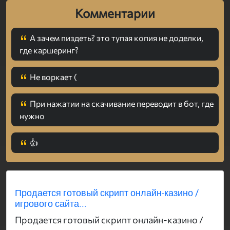
Комментарии
А зачем пиздеть? это тупая копия не доделки,
где каршеринг?
Не воркает (
При нажатии на скачивание переводит в бот, где
нужно
👍
Продается готовый скрипт онлайн-казино /
игрового сайта...
Продается готовый скрипт онлайн-казино /