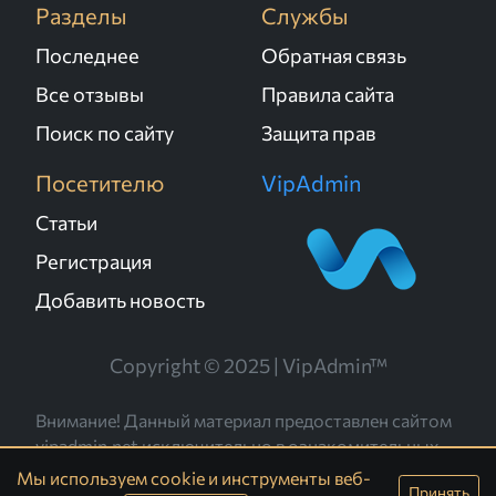
Разделы
Службы
Последнее
Обратная связь
Все отзывы
Правила сайта
Поиск по сайту
Защита прав
Посетителю
VipAdmin
Статьи
Регистрация
Добавить новость
Copyright © 2025 | VipAdmin™
Внимание! Данный материал предоставлен сайтом
vipadmin.net исключительно в ознакомительных
целях. Администрация не несёт ответственности за
Мы используем cookie и инструменты веб-
Принять