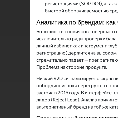
регистрациями (SOI/DOI), а такж
быстрой оборачиваемостью сред
Аналитика по брендам: как
Большинство новичков совершают ф
исключительно ради проверки бала
личный кабинет как инструмент глубо
регистрацию) держится на высоком у
стремительно падает — прекратите 
Проблема на стороне продукта.
Низкий R2D сигнализирует о «красны
онбординг игрока перегружен прове
застрял в 2015 году. В интерфейсе
лидов (Reject Lead). Анализ причин
альтернативный бренд из той же кат
Сравнительный анализ параме