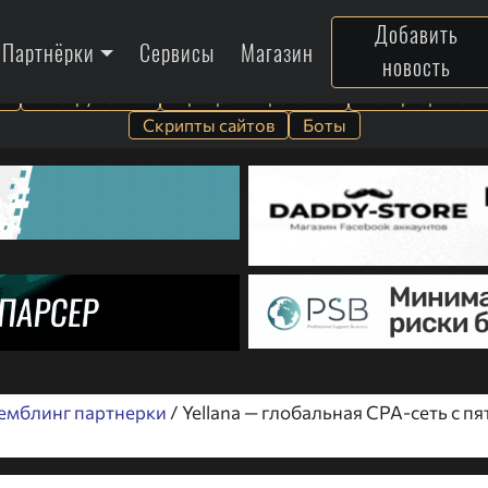
Добавить
Партнёрки
Сервисы
Магазин
новость
а
Инструменты
Программирование
Веб-разработк
Скрипты сайтов
Боты
емблинг партнерки
/ Yellana — глобальная CPA-сеть с п