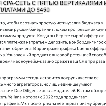
Я CPA-СЕТЬ С ПЯТЬЮ ВЕРТИКАЛЯМИ 
ПЛАТАМИ ДО $450
 то, чтобы осознать простую истину: слив бюджета в
кривыми руками байера или плохим прогревом аккаунт
в самом продукте. Когда вы берете сырой оффер от
ся платежка на третьем депозите, а онбординг игрок
мпания обречена. В арбитраже трафика бренд оффер
еха. Узнаваемый продукт с высокой ретенцией спосо
о время как ноунейм-казино срежет ваш CR в три раза
программы сегодня строится вокруг качества ее
ь много агрегаторов, но лишь единицы умеют
стким Due Diligence рекламодателей. В этом обзоре
ь Yellana, которая с 2022 года продвигает
 трафика. Мы посмотрим на нее через призму бренд