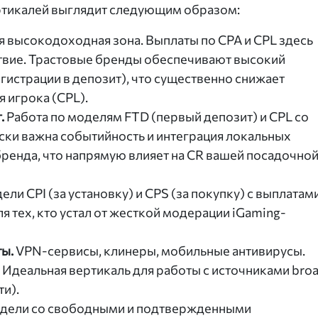
ертикалей выглядит следующим образом:
 высокодоходная зона. Выплаты по CPA и CPL здесь
ствие. Трастовые бренды обеспечивают высокий
гистрации в депозит), что существенно снижает
 игрока (CPL).
.
Работа по моделям FTD (первый депозит) и CPL со
ески важна событийность и интеграция локальных
ренда, что напрямую влияет на CR вашей посадочно
ли CPI (за установку) и CPS (за покупку) с выплатам
ля тех, кто устал от жесткой модерации iGaming-
ы.
VPN-сервисы, клинеры, мобильные антивирусы.
3. Идеальная вертикаль для работы с источниками bro
ти).
ели со свободными и подтвержденными