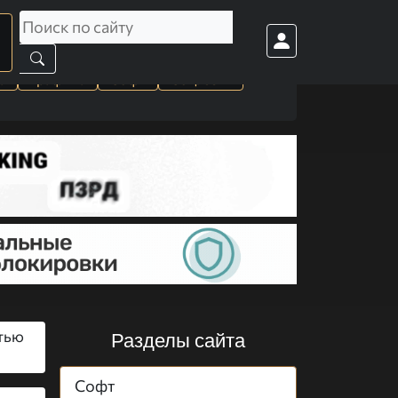
а
Графика
Софт
Cоц. сети
ятью
Разделы сайта
Софт