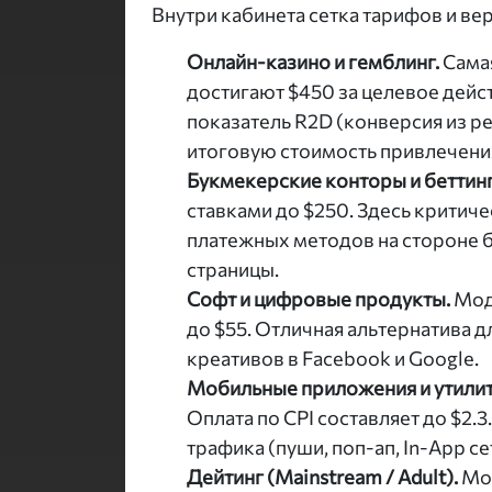
Внутри кабинета сетка тарифов и в
Онлайн-казино и гемблинг.
Самая
достигают $450 за целевое дей
показатель R2D (конверсия из ре
итоговую стоимость привлечения
Букмекерские конторы и беттинг
ставками до $250. Здесь критич
платежных методов на стороне б
страницы.
Софт и цифровые продукты.
Моде
до $55. Отличная альтернатива д
креативов в Facebook и Google.
Мобильные приложения и утилит
Оплата по CPI составляет до $2.
трафика (пуши, поп-ап, In-App се
Дейтинг (Mainstream / Adult).
Мод