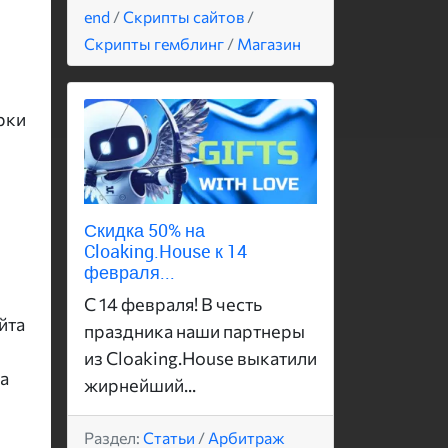
end
/
Скрипты сайтов
/
Скрипты гемблинг
/
Магазин
рки
Скидка 50% на
Cloaking.House к 14
февраля...
С 14 февраля! В честь
йта
праздника наши партнеры
из Cloaking.House выкатили
а
жирнейший...
Раздел:
Статьи
/
Арбитраж