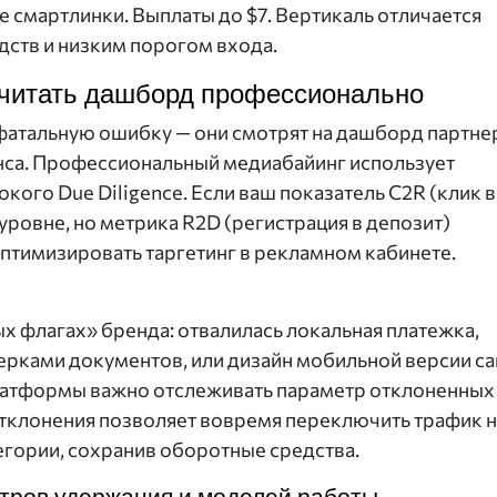
е смартлинки. Выплаты до $7. Вертикаль отличается
ств и низким порогом входа.
 читать дашборд профессионально
атальную ошибку — они смотрят на дашборд партне
нса. Профессиональный медиабайинг использует
кого Due Diligence. Если ваш показатель C2R (клик в
ровне, но метрика R2D (регистрация в депозит)
оптимизировать таргетинг в рекламном кабинете.
х флагах» бренда: отвалилась локальная платежка,
рками документов, или дизайн мобильной версии са
 платформы важно отслеживать параметр отклоненных
 отклонения позволяет вовремя переключить трафик н
егории, сохранив оборотные средства.
тров удержания и моделей работы