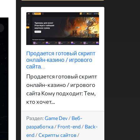
Продается готовый скрипт
онлайн-казино / игрового
сайта...
Продается готовый скрипт
онлайн-казино / игрового
сайта Кому подходит: Тем,
кто хочет...
Раздел:
Game Dev
/
Веб-
разработка
/
Front-end
/
Back-
end
/
Скрипты сайтов
/