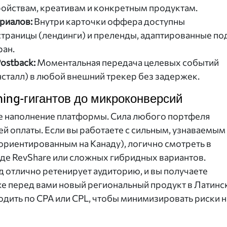
ройствам, креативам и конкретным продуктам.
риалов:
Внутри карточки оффера доступны
траницы (лендинги) и преленды, адаптированные по
ран.
Postback:
Моментальная передача целевых событий
нсталл) в любой внешний трекер без задержек.
ing-гигантов до микроконверсий
е наполнение платформы. Сила любого портфеля
й оплаты. Если вы работаете с сильным, узнаваемым
 ориентированным на Канаду), логично смотреть в
де RevShare или сложных гибридных вариантов.
 отлично ретенирует аудиторию, и вы получаете
же перед вами новый региональный продукт в Латинс
дить по CPA или CPL, чтобы минимизировать риски н