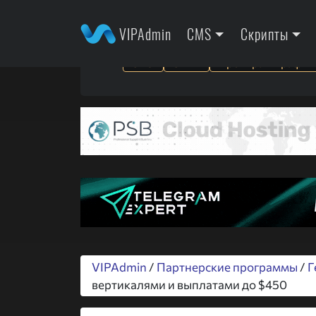
VIPAdmin
CMS
Скрипты
SEO
SMM
Арбитраж трафик
VIPAdmin
/
Партнерские программы
/
Г
вертикалями и выплатами до $450