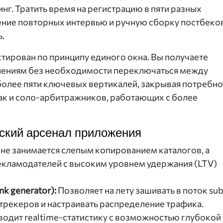
инг. Тратить время на регистрацию в пяти разных
ние повторных интервью и ручную сборку постбеков
.
тирован по принципу единого окна. Вы получаете
влениям без необходимости переключаться между
более пяти ключевых вертикалей, закрывая потребно
так и соло-арбитражников, работающих с более
ский арсенал приложения
 не занимается слепым копированием каталогов, а
рекламодателей с высоким уровнем удержания (LTV)
k generator):
Позволяет на лету зашивать в поток su
 трекеров и настраивать распределение трафика.
одит realtime-статистику с возможностью глубокой