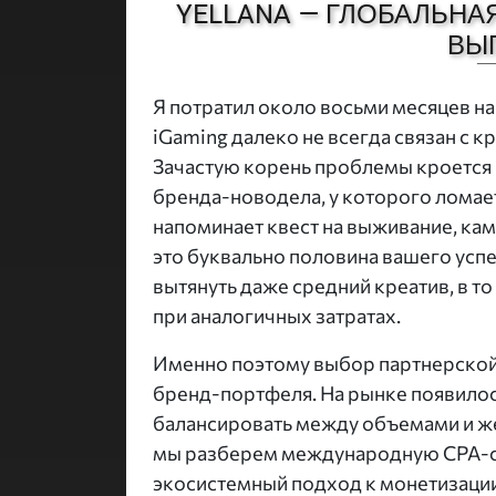
YELLANA — ГЛОБАЛЬНА
ВЫ
Я потратил около восьми месяцев на
iGaming далеко не всегда связан с 
Зачастую корень проблемы кроется 
бренда-новодела, у которого ломает
напоминает квест на выживание, ка
это буквально половина вашего усп
вытянуть даже средний креатив, в т
при аналогичных затратах.
Именно поэтому выбор партнерской 
бренд-портфеля. На рынке появилос
балансировать между объемами и же
мы разберем международную CPA-сет
экосистемный подход к монетизации