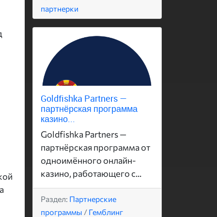
партнерки
д
Goldfishka Partners —
партнёрская программа
казино...
Goldfishka Partners —
партнёрская программа от
одноимённого онлайн-
казино, работающего с...
кой
а
Раздел:
Партнерские
программы
/
Гемблинг