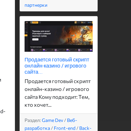
партнерки
Продается готовый скрипт
й
онлайн-казино / игрового
сайта...
и
Продается готовый скрипт
онлайн-казино / игрового
сайта Кому подходит: Тем,
кто хочет...
ad-
Раздел:
Game Dev
/
Веб-
разработка
/
Front-end
/
Back-