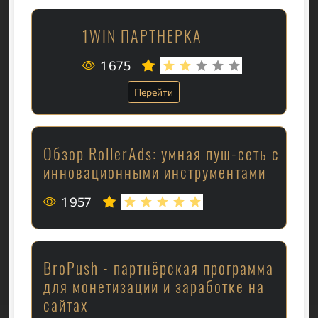
1WIN ПАРТНЕРКА
1 675
Перейти
Обзор RollerAds: умная пуш-сеть с
инновационными инструментами
1 957
BroPush - партнёрская программа
для монетизации и заработке на
сайтах