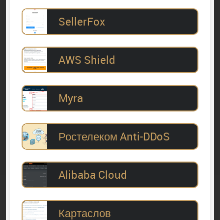
SellerFox
AWS Shield
Myra
Ростелеком Anti-DDoS
Alibaba Cloud
Картаслов