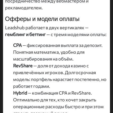
посредничество между вебмастером и
рекламодателем.
Офферы и модели оплаты
Leadshub работает в двух вертикалях —
гемблинг и беттинг
— с тремя моделями оплаты:
CPA
— фиксированная выплата за депозит.
Понятная математика, удобно для
масштабирования на объём.
RevShare
— доля от дохода казино с
привлечённых игроков. Долгосрочная
модель: портфель нарастает постепенно, но
работает годами.
Hybrid
— комбинация CPA и RevShare.
Оптимально для тех, кто хочет закрыть
операционные расходы быстро и при этом