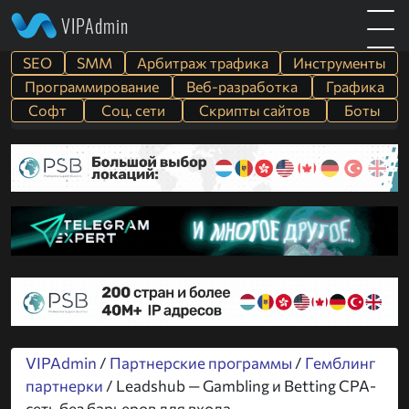
VIPAdmin
SEO
SMM
Арбитраж трафика
Инструменты
Программирование
Веб-разработка
Графика
Софт
Cоц. сети
Скрипты сайтов
Боты
VIPAdmin
/
Партнерские программы
/
Гемблинг
партнерки
/ Leadshub — Gambling и Betting CPA-
сеть без барьеров для входа