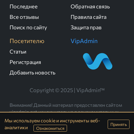
Последнее
Обратная связь
Все отзывы
Правила сайта
Поиск по сайту
Защита прав
Посетителю
VipAdmin
Статьи
Регистрация
Добавить новость
Copyright © 2025 | VipAdmin™
Внимание! Данный материал предоставлен сайтом
vipadmin.net исключительно в ознакомительных
целях. Администрация не несёт ответственности за
Мы используем cookie и инструменты веб-
Принять
его содержание.
аналитики
Ознакомиться