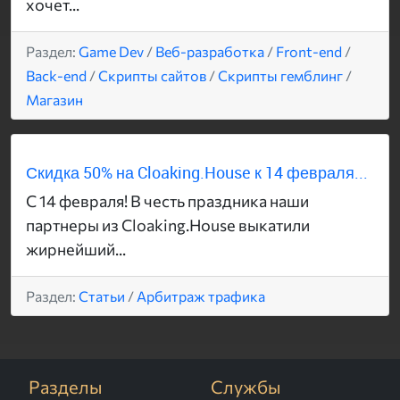
хочет...
Раздел:
Game Dev
/
Веб-разработка
/
Front-end
/
Back-end
/
Скрипты сайтов
/
Скрипты гемблинг
/
Магазин
Скидка 50% на Cloaking.House к 14 февраля...
С 14 февраля! В честь праздника наши
партнеры из Cloaking.House выкатили
жирнейший...
Раздел:
Статьи
/
Арбитраж трафика
Разделы
Службы