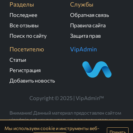
Разделы
Службы
Последнее
Обратная связь
Все отзывы
Правила сайта
Поиск по сайту
Защита прав
Посетителю
VipAdmin
Статьи
Регистрация
Добавить новость
Copyright © 2025 | VipAdmin™
Внимание! Данный материал предоставлен сайтом
vipadmin.net исключительно в ознакомительных
целях. Администрация не несёт ответственности за
Мы используем cookie и инструменты веб-
Принять