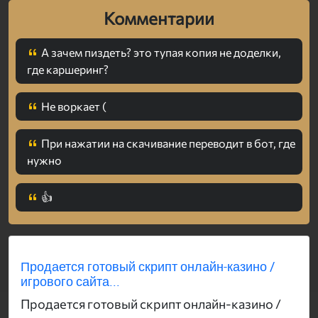
Комментарии
А зачем пиздеть? это тупая копия не доделки,
где каршеринг?
Не воркает (
При нажатии на скачивание переводит в бот, где
нужно
👍
Продается готовый скрипт онлайн-казино /
игрового сайта...
Продается готовый скрипт онлайн-казино /