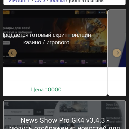
VIPAdmin
/
CMS
/
Joomla
/ Joomla плагины
Продается готовый скрипт онлайн-
M
казино / игрового
Назад
Впер
Цена: 10000
News Show Pro GK4 v3.4.3 -
модуль отображения новостей для