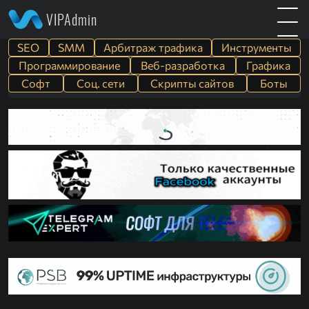
VIPAdmin
SEO
SMM
Арбитраж трафика
Инструменты
Программирование
Веб-разработка
Графика
Софт
Cоц. сети
Скрипты сайтов
Боты