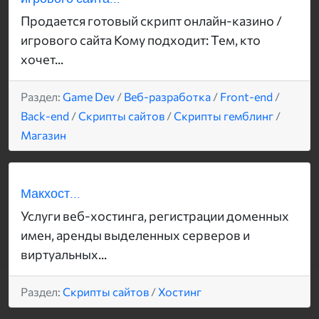
Продается готовый скрипт онлайн-казино /
игрового сайта Кому подходит: Тем, кто
хочет...
Раздел:
Game Dev
/
Веб-разработка
/
Front-end
/
Back-end
/
Скрипты сайтов
/
Скрипты гемблинг
/
Магазин
Макхост...
Услуги веб-хостинга, регистрации доменных
имен, аренды выделенных серверов и
виртуальных...
Раздел:
Скрипты сайтов
/
Хостинг