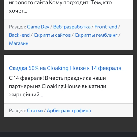
игрового сайта Кому подходит: Тем, кто
хочет...
Раздел:
Game Dev
/
Веб-разработка
/
Front-end
/
Back-end
/
Скрипты сайтов
/
Скрипты гемблинг
/
Магазин
Скидка 50% на Cloaking.House к 14 февраля...
С 14 февраля! В честь праздника наши
партнеры из Cloaking.House выкатили
жирнейший...
Раздел:
Статьи
/
Арбитраж трафика