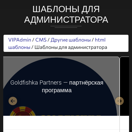
ШАБЛОНЫ ДЛЯ
АДМИНИСТРАТОРА
VIPAdmin
/
CMS
/
Другие шаблоны
/
html
шаблоны
/ Шаблоны для администратора
Goldfishka Partners — партнёрская
программа
Назад
Впер