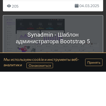
04.03.2025
205
Synadmin - Шаблон
администратора Bootstrap 5
Мы используем cookie и инструменты веб-
Принять
аналитики
Ознакомиться
Описание...
04.03.2025
193