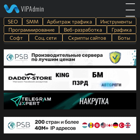
VIPAdmin
SEO
SMM
Арбитраж трафика
Инструменты
Программирование
Веб-разработка
Графика
Софт
Cоц. сети
Скрипты сайтов
Боты