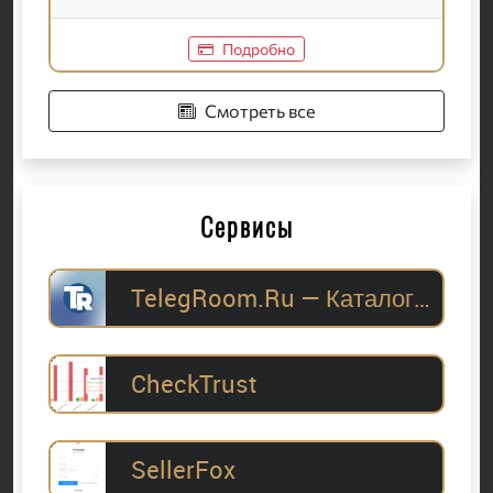
Подробно
Смотреть все
Сервисы
TelegRoom.Ru — Каталог Telegram-каналов для
CheckTrust
SellerFox