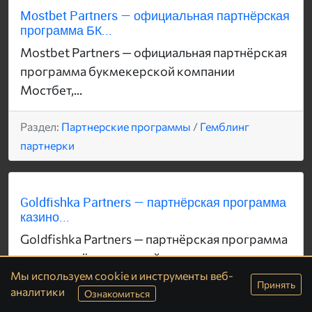
Mostbet Partners — официальная партнёрская
программа БК...
Mostbet Partners — официальная партнёрская
программа букмекерской компании
Мостбет,...
Раздел:
Партнерские программы
/
Гемблинг
партнерки
Goldfishka Partners — партнёрская программа
казино...
Goldfishka Partners — партнёрская программа
от одноимённого онлайн-казино,
работающего с...
Мы используем cookie и инструменты веб-
Принять
аналитики
Ознакомиться