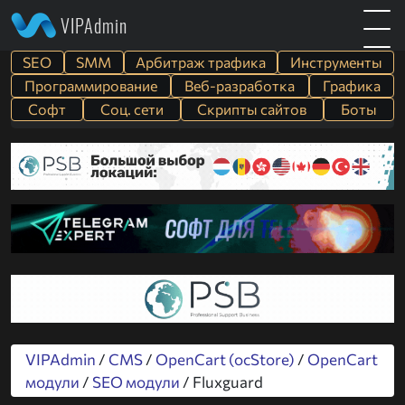
VIPAdmin
SEO
SMM
Арбитраж трафика
Инструменты
Программирование
Веб-разработка
Графика
Софт
Cоц. сети
Скрипты сайтов
Боты
VIPAdmin
/
CMS
/
OpenCart (ocStore)
/
OpenCart
модули
/
SEO модули
/ Fluxguard