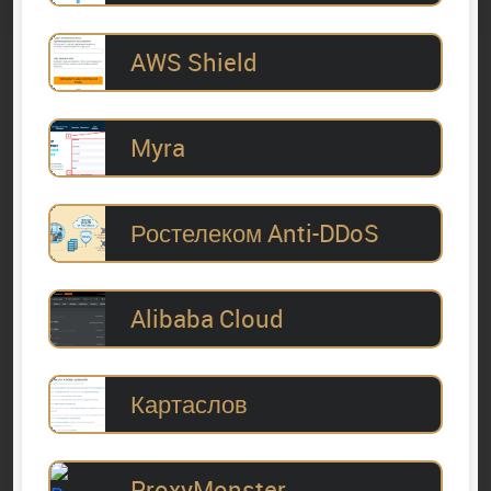
AWS Shield
Myra
Ростелеком Anti-DDoS
Alibaba Cloud
Картаслов
ProxyMonster