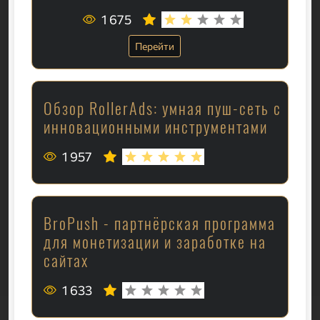
1 675
Перейти
Обзор RollerAds: умная пуш-сеть с
инновационными инструментами
1 957
BroPush - партнёрская программа
для монетизации и заработке на
сайтах
1 633