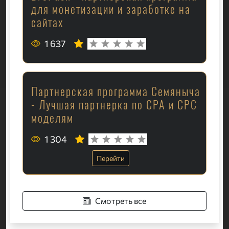
для монетизации и заработке на
сайтах
1 637
Партнерская программа Семяныча
- Лучшая партнерка по CPA и CPC
моделям
1 304
Перейти
Смотреть все