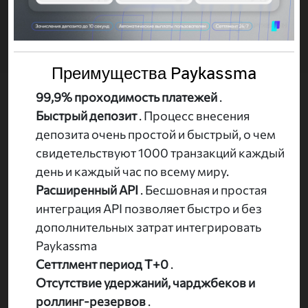
Преимущества Paykassma
99,9% проходимость платежей
.
Быстрый депозит
. Процесс внесения
депозита очень простой и быстрый, о чем
свидетельствуют 1000 транзакций каждый
день и каждый час по всему миру.
Расширенный API
. Бесшовная и простая
интеграция API позволяет быстро и без
дополнительных затрат интегрировать
Paykassma
Сеттлмент период Т+0
.
Отсутствие удержаний, чарджбеков и
роллинг-резервов
.