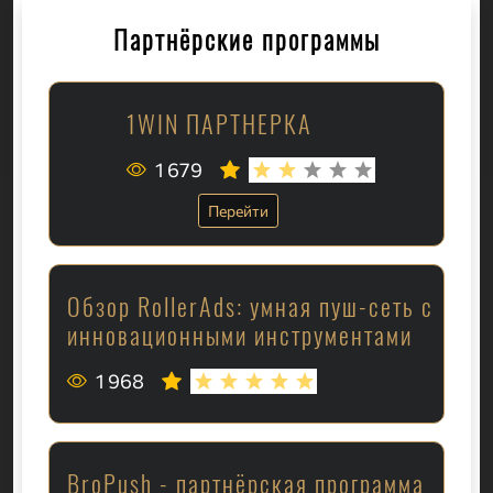
Партнёрские программы
1WIN ПАРТНЕРКА
1 679
Перейти
Обзор RollerAds: умная пуш-сеть с
инновационными инструментами
1 968
BroPush - партнёрская программа