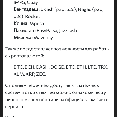
IMPS, Gpay
Бангладеш
: bKash (p2p, p2c), Nagad (p2p,
p2c), Rocket
Kения
: Mpesa
Пакистан
: EasyPaisa, Jazzcash
Мьянма
: Wavepay
Также предоставляет возможности для работы
с криптовалютой:
BTC, BCH, DASH, DOGE, ETC, ETH, LTC, TRX,
XLM, XRP, ZEC.
С полным перечнем доступных платежных
систем и открытых гео можно ознакомиться у
личного менеджера или на официальном сайте
сервиса