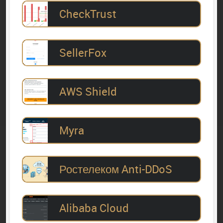
CheckTrust
SellerFox
AWS Shield
Myra
Ростелеком Anti-DDoS
Alibaba Cloud