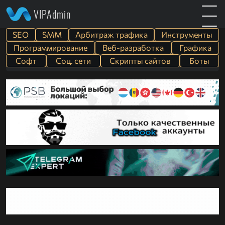
VIPAdmin
SEO
SMM
Арбитраж трафика
Инструменты
Программирование
Веб-разработка
Графика
Софт
Cоц. сети
Скрипты сайтов
Боты