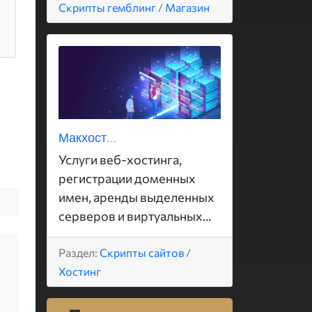
Скрипты гемблинг
/
Магазин
Макхост...
Услуги веб-хостинга,
регистрации доменных
имен, аренды выделенных
серверов и виртуальных...
Раздел:
Скрипты сайтов
/
Хостинг