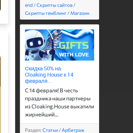
end
/
Скрипты сайтов
/
Скрипты гемблинг
/
Магазин
Скидка 50% на
Cloaking.House к 14
февраля...
С 14 февраля! В честь
праздника наши партнеры
из Cloaking.House выкатили
жирнейший...
Раздел:
Статьи
/
Арбитраж