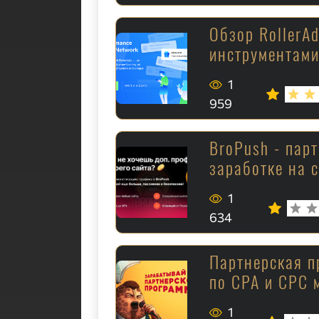
Обзор RollerA
инструментам
1
959
BroPush - пар
заработке на 
1
634
Партнерская п
по CPA и CPC 
1