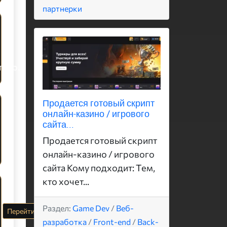
партнерки
PUSH партнерки / Арбитраж трафика / Партнерские программы
Продается готовый скрипт
онлайн-казино / игрового
сайта...
Продается готовый скрипт
онлайн-казино / игрового
сайта Кому подходит: Тем,
кто хочет...
Раздел:
Game Dev
/
Веб-
Перейти
разработка
/
Front-end
/
Back-