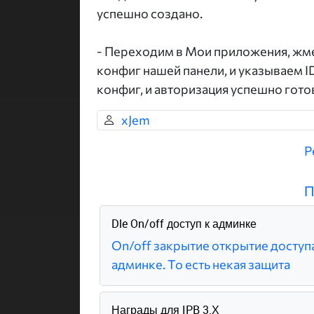
успешно создано.
- Переходим в Мои приложения, жме
конфиг нашей панели, и указываем 
конфиг, и авторизация успешно гото
xJem
Р
П
Dle On/off доступ к админке
On/off закрытие открытие доступа
админке. То есть некая защита
Награды для IPB 3.Х