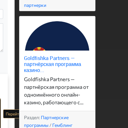
партнерки
Goldfishka Partners —
партнёрская программа
казино...
Goldfishka Partners —
партнёрская программа от
одноимённого онлайн-
казино, работающего с...
Перейти
Раздел:
Партнерские
программы
/
Гемблинг