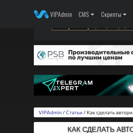
VIPAdmin
CMS
Скрипты
SEO
SMM
Арбитраж трафик
VIPAdmin
/
Статьи
/ Как сделать автори
КАК СДЕЛАТЬ АВТ