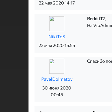
22 мая 2020 14:17
Reddit12
,
На VipAdmin
NikiToS
22 мая 2020 15:55
Спасибо по
PavelDolmatov
30 июня 2020
00:45