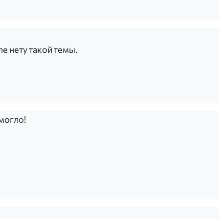
e нету такой темы.
могло!