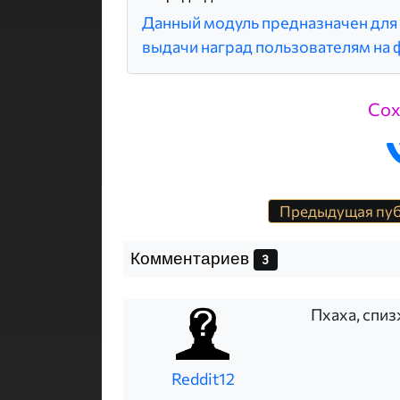
Данный модуль предназначен для
выдачи наград пользователям на
Сох
Предыдущая пу
Комментариев
3
Пхаха, спиз
Reddit12