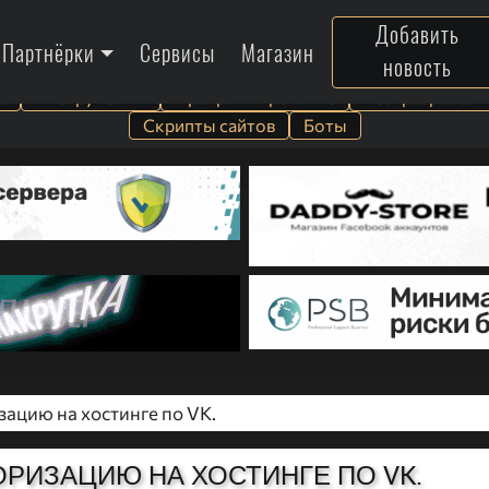
Добавить
Партнёрки
Сервисы
Магазин
новость
а
Инструменты
Программирование
Веб-разработк
Скрипты сайтов
Боты
зацию на хостинге по VK.
ОРИЗАЦИЮ НА ХОСТИНГЕ ПО VK.