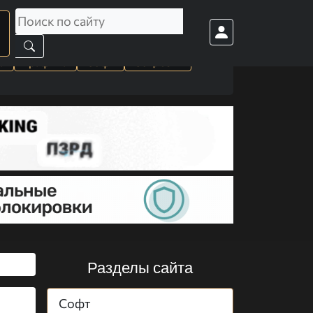
а
Графика
Софт
Cоц. сети
Разделы сайта
Софт