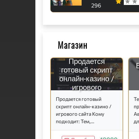
296
Магазин
Продается
готовый скрипт
онлайн-казино /
игрового
Продается готовый
Te
скрипт онлайн-казино /
п
игрового сайта Кому
А
подходит: Тем,...
дл