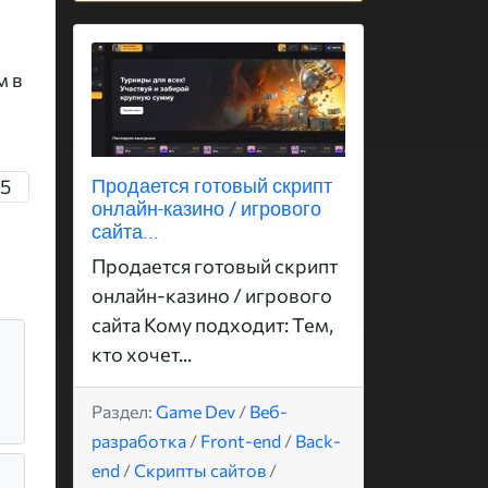
м в
Продается готовый скрипт
45
онлайн-казино / игрового
сайта...
Продается готовый скрипт
онлайн-казино / игрового
сайта Кому подходит: Тем,
кто хочет...
Раздел:
Game Dev
/
Веб-
разработка
/
Front-end
/
Back-
end
/
Скрипты сайтов
/