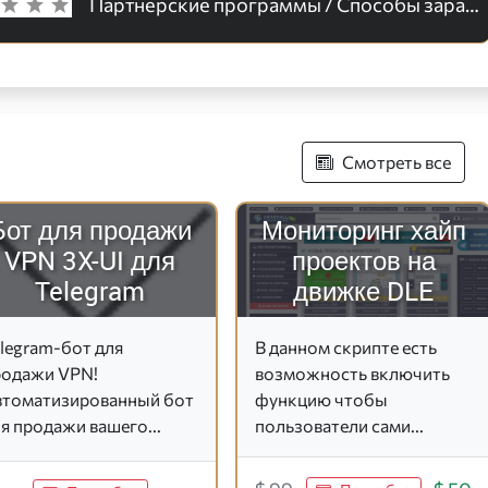
Партнерские программы / Способы заработка
Смотреть все
Бот для продажи
Мониторинг хайп
VPN 3X-UI для
проектов на
Telegram
движке DLE
legram-бот для
В данном скрипте есть
родажи VPN!
возможность включить
втоматизированный бот
функцию чтобы
я продажи вашего...
пользователи сами...