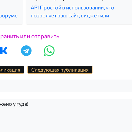
API Простой в использовании, что
 форуме
позволяет ваш сайт, виджет или
ранить или отправить
бликация
Следующая публикация
жено у гуда!