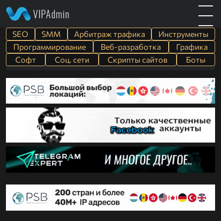
VIPAdmin
SEO
SMM
Арбитраж трафика
Инструменты
Программирование
Веб-разработка
Графика
Софт
Cоц. сети
Скрипты сайтов
Боты