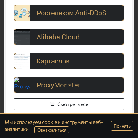
Ростелеком Anti-DDoS
Alibaba Cloud
Картаслов
ProxyMonster
Смотреть все
Мы используем cookie и инструменты веб-
Принять
аналитики
Ознакомиться