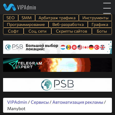
VIPAdmin
SEO
SMM
Арбитраж трафика
Инструменты
Программирование
Веб-разработка
Графика
Софт
Cоц. сети
Скрипты сайтов
Боты
VIPAdmin
/
Сервисы
/
Автоматизация рекламы
/
Manybot