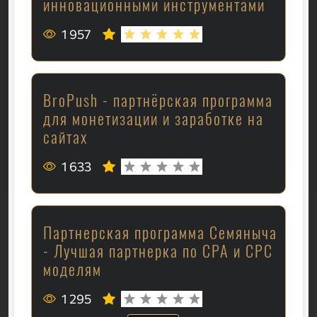
инновационными инструментами
1 957
BroPush - партнёрская программа
для монетизации и заработке на
сайтах
1 633
Партнерская программа Семяныча
- Лучшая партнерка по CPA и CPC
моделям
1 295