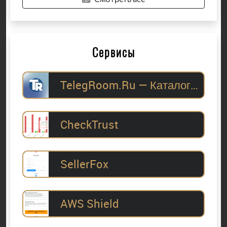
Сервисы
TelegRoom.Ru — Каталог Telegram-каналов для
CheckTrust
SellerFox
AWS Shield