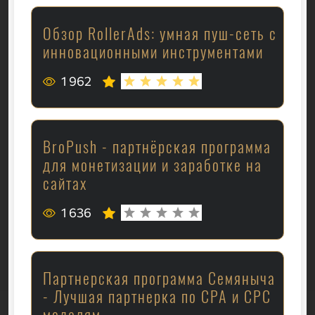
Обзор RollerAds: умная пуш-сеть с
инновационными инструментами
1 962
BroPush - партнёрская программа
для монетизации и заработке на
сайтах
1 636
Партнерская программа Семяныча
- Лучшая партнерка по CPA и CPC
моделям