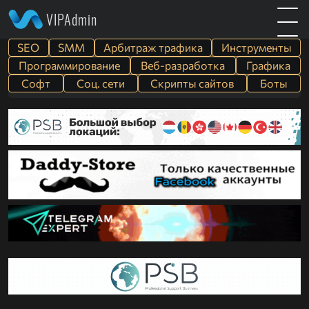
VIPAdmin
SEO
SMM
Арбитраж трафика
Инструменты
Программирование
Веб-разработка
Графика
Софт
Cоц. сети
Скрипты сайтов
Боты