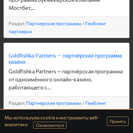
Мостбет,...
Раздел:
Партнерские программы
/
Гемблинг
партнерки
Goldfishka Partners — партнёрская программа
казино...
Goldfishka Partners — партнёрская программа
от одноимённого онлайн-казино,
работающего с...
Раздел:
Партнерские программы
/
Гемблинг
партнерки
Мы используем cookie и инструменты веб-
Принять
аналитики
Ознакомиться