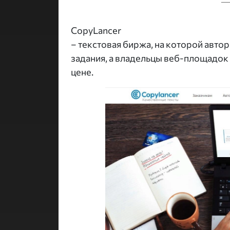
CopyLancer
– текстовая биржа, на которой авто
задания, а владельцы веб-площадок
цене.