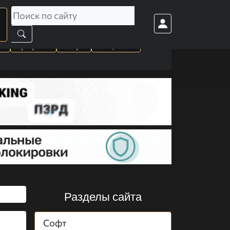
а
Графика
Софт
Cоц. сети
Разделы сайта
Софт