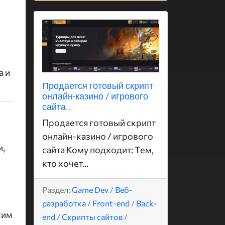
а и
Продается готовый скрипт
онлайн-казино / игрового
сайта...
Продается готовый скрипт
онлайн-казино / игрового
и,
сайта Кому подходит: Тем,
кто хочет...
Раздел:
Game Dev
/
Веб-
разработка
/
Front-end
/
Back-
ким
end
/
Скрипты сайтов
/