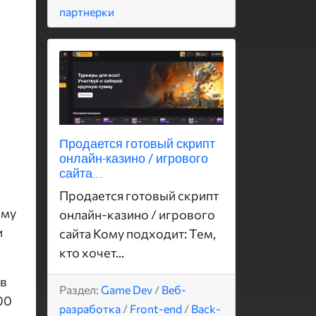
партнерки
Продается готовый скрипт
онлайн-казино / игрового
сайта...
Продается готовый скрипт
ому
онлайн-казино / игрового
и
сайта Кому подходит: Тем,
кто хочет...
ов
Раздел:
Game Dev
/
Веб-
00
разработка
/
Front-end
/
Back-