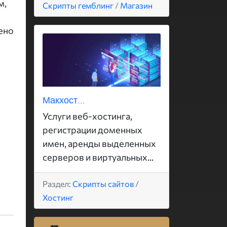
м,
Скрипты гемблинг
/
Магазин
нено
Макхост...
Услуги веб-хостинга,
регистрации доменных
имен, аренды выделенных
серверов и виртуальных...
Раздел:
Скрипты сайтов
/
Хостинг