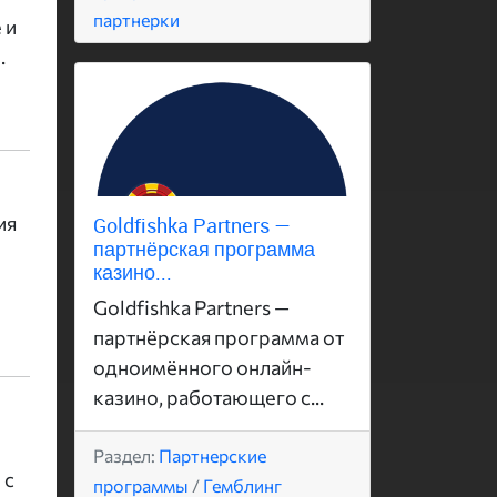
партнерки
 и
.
ия
Goldfishka Partners —
партнёрская программа
казино...
Goldfishka Partners —
партнёрская программа от
одноимённого онлайн-
казино, работающего с...
Раздел:
Партнерские
 с
программы
/
Гемблинг