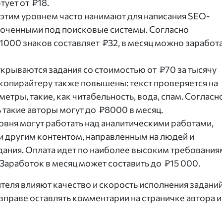
тует от ₽18.
 этим уровнем часто нанимают для написания SEO-
аточенными под поисковые системы. Согласно
 1000 знаков составляет ₽32, в месяц можно заработ
крываются задания со стоимостью от ₽70 за тысячу
копирайтеру также повышены: текст проверяется на
етры, такие, как читабельность, вода, спам. Согласн
 такие авторы могут до ₽8000 в месяц.
овня могут работать над аналитическими работами,
и другим контентом, направленным на людей и
ания. Оплата идет по наиболее высоким требования
 Заработок в месяц может составить до ₽15 000.
ителя влияют качество и скорость исполнения заданий
вправе оставлять комментарии на страничке автора и