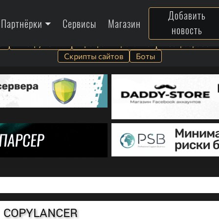
Добавить
Партнёрки
Сервисы
Магазин
новость
а
Инструменты
Программирование
Веб-разработк
Скрипты сайтов
Боты
COPYLANCER