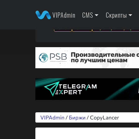
VIPAdmin
CMS
Скрипты
SEO
SMM
Арбитраж трафик
VIPAdmin
/
Биржи
/ CopyLancer