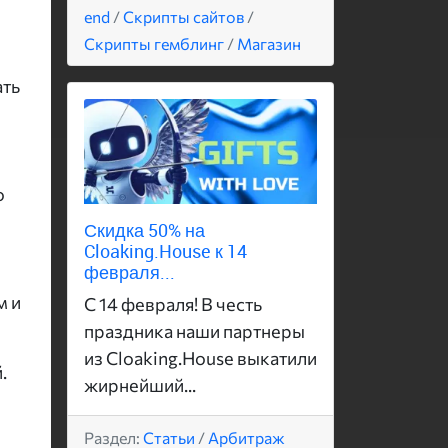
end
/
Скрипты сайтов
/
Скрипты гемблинг
/
Магазин
ать
о
Скидка 50% на
Cloaking.House к 14
февраля...
м и
С 14 февраля! В честь
праздника наши партнеры
из Cloaking.House выкатили
.
жирнейший...
Раздел:
Статьи
/
Арбитраж