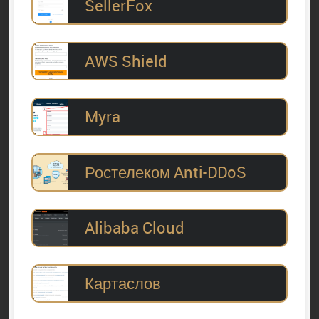
SellerFox
AWS Shield
Myra
Ростелеком Anti-DDoS
Alibaba Cloud
Картаслов