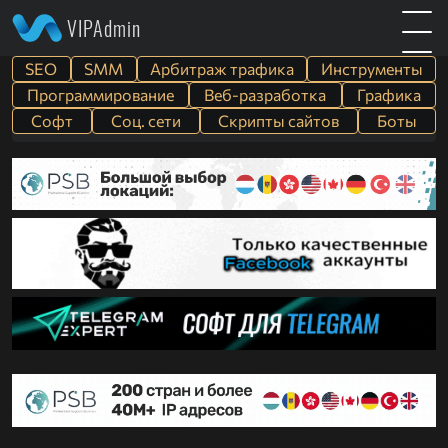
VIPAdmin
SEO
SMM
Арбитраж трафика
Инструменты
Программирование
Веб-разработка
Графика
Софт
Cоц. сети
Скрипты сайтов
Боты