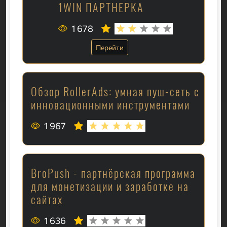
1WIN ПАРТНЕРКА
1 678
Перейти
Обзор RollerAds: умная пуш-сеть с
инновационными инструментами
1 967
BroPush - партнёрская программа
для монетизации и заработке на
сайтах
1 636