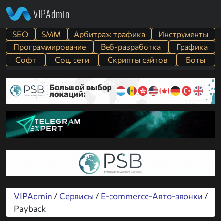
VIPAdmin
SEO
SMM
Арбитраж трафика
Инструменты
Программирование
Веб-разработка
Графика
Софт
Cоц. сети
Скрипты сайтов
Боты
VIPAdmin
/
Сервисы
/
E-commerce-Авто-звонки
/
Payback