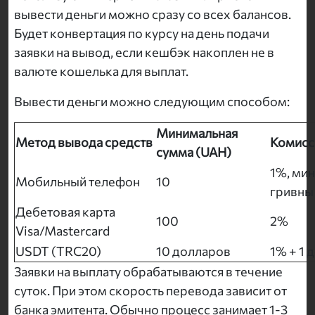
вывести деньги можно сразу со всех балансов.
Будет конвертация по курсу на день подачи
заявки на вывод, если кешбэк накоплен не в
валюте кошелька для выплат.
Вывести деньги можно следующим способом:
Минимальная
Метод вывода средств
Комисс
сумма (UAH)
1%, ми
Мобильный телефон
10
гривны
Дебетовая карта
100
2%
Visa/Mastercard
USDT (TRC20)
10 долларов
1% + 1 
Заявки на выплату обрабатываются в течение
суток. При этом скорость перевода зависит от
банка эмитента. Обычно процесс занимает 1-3