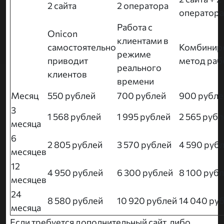
2 сайта
2 оператора
оператора
Работа с
Onicon
клиентами в
самостоятельно
Комбинир
режиме
приводит
метод раб
реального
клиентов
времени
Месяц
550 рублей
700 рублей
900 рубле
3
1 568 рублей
1 995 рублей
2 565 рубл
месяца
6
2 805 рублей
3 570 рублей
4 590 руб
месяцев
12
4 950 рублей
6 300 рублей
8 100 руб
месяцев
24
8 580 рублей
10 920 рублей
14 040 ру
месяца
Если требуется дополнительный сайт, либо