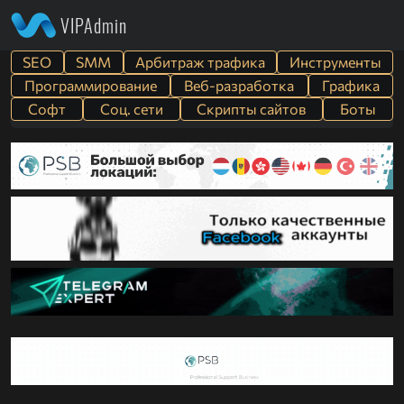
VIPAdmin
SEO
SMM
Арбитраж трафика
Инструменты
Программирование
Веб-разработка
Графика
Софт
Cоц. сети
Скрипты сайтов
Боты