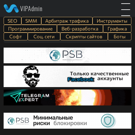
VIPAdmin
SEO
SMM
Арбитраж трафика
Инструменты
Программирование
Веб-разработка
Графика
Софт
Cоц. сети
Скрипты сайтов
Боты