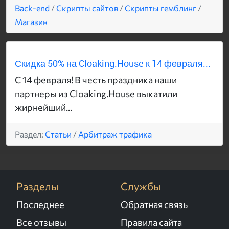
Back-end
/
Скрипты сайтов
/
Скрипты гемблинг
/
Магазин
Скидка 50% на Cloaking.House к 14 февраля...
С 14 февраля! В честь праздника наши
партнеры из Cloaking.House выкатили
жирнейший...
Раздел:
Статьи
/
Арбитраж трафика
Разделы
Службы
Последнее
Обратная связь
Все отзывы
Правила сайта