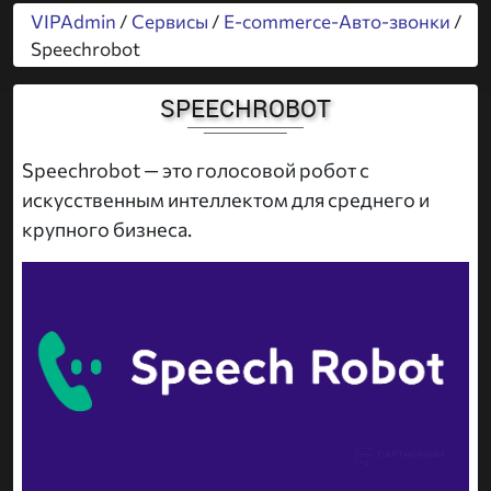
VIPAdmin
/
Сервисы
/
E-commerce-Авто-звонки
/
Speechrobot
SPEECHROBOT
Speechrobot — это голосовой робот с
искусственным интеллектом для среднего и
крупного бизнеса.