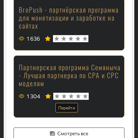
BroPush - партнёрская программа
для монетизации и заработке на
сайтах
1 636
Партнерская программа Семяныча
- Лучшая партнерка по CPA и CPC
моделям
1 304
Перейти
Смотреть все