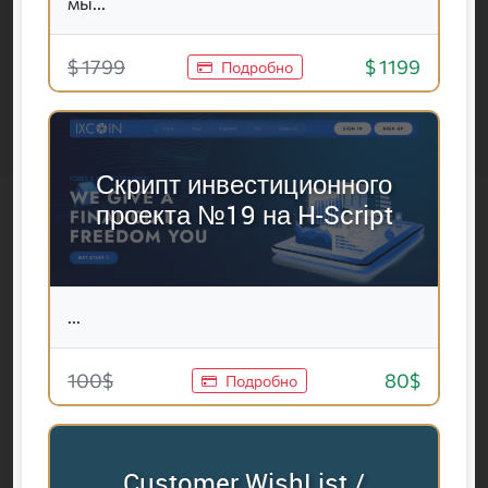
мы...
$ 1799
$ 1199
Подробно
Скрипт инвестиционного
проекта №19 на H-Script
...
100$
80$
Подробно
Customer WishList /