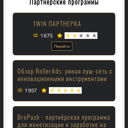
Партнёрские программы
1WIN ПАРТНЕРКА
1 675
Перейти
Обзор RollerAds: умная пуш-сеть с
инновационными инструментами
1 957
BroPush - партнёрская программа
для монетизации и заработке на