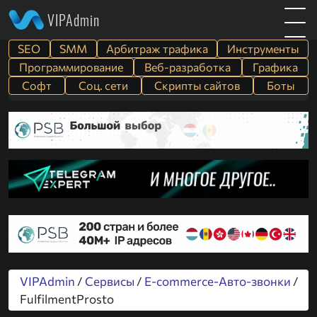
VIPAdmin
SEO
SMM
Арбитраж трафика
Инструменты
Программирование
Веб-разработка
Графика
Софт
Cоц. сети
Скрипты сайтов
Боты
VIPAdmin
/
Сервисы
/
E-commerce-Авто-звонки
/
FulfilmentProsto