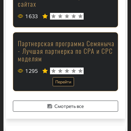
сайтах
1 633
Партнерская программа Семяныча
- Лучшая партнерка по CPA и CPC
моделям
1 295
Перейти
Смотреть все