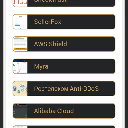
SellerFox
AWS Shield
Myra
Ростелеком Anti-DDoS
Alibaba Cloud