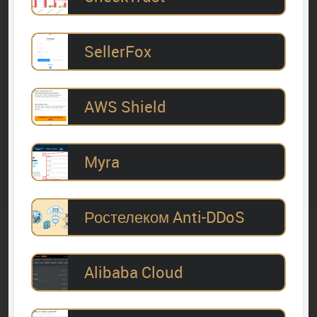
SellerFox
AWS Shield
Myra
Ростелеком Anti-DDoS
Alibaba Cloud