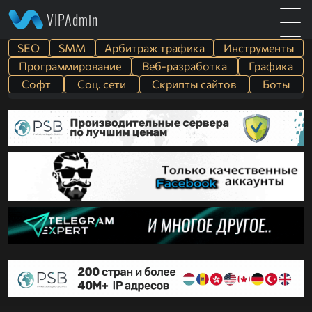
VIPAdmin
SEO
SMM
Арбитраж трафика
Инструменты
Программирование
Веб-разработка
Графика
Софт
Cоц. сети
Скрипты сайтов
Боты