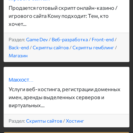
Продается готовый скрипт онлайн-казино /
игрового сайта Кому подходит: Тем, кто
хочет...
Раздел:
Game Dev
/
Веб-разработка
/
Front-end
/
Back-end
/
Скрипты сайтов
/
Скрипты гемблинг
/
Магазин
Макхост...
Услуги веб-хостинга, регистрации доменных
имен, аренды выделенных серверов и
виртуальных...
Раздел:
Скрипты сайтов
/
Хостинг