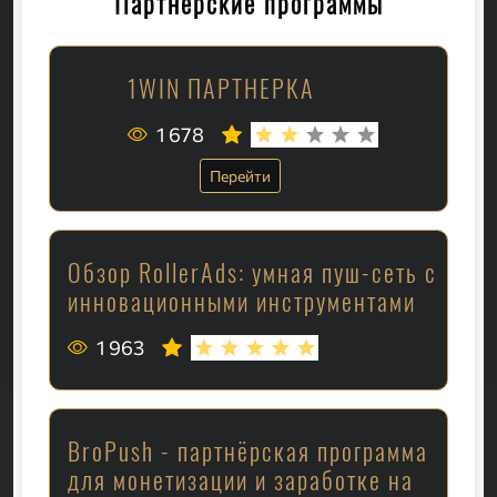
Партнёрские программы
1WIN ПАРТНЕРКА
1 678
Перейти
Обзор RollerAds: умная пуш-сеть с
инновационными инструментами
1 963
BroPush - партнёрская программа
для монетизации и заработке на