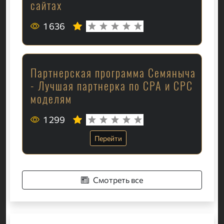
сайтах
1 636
Партнерская программа Семяныча
- Лучшая партнерка по CPA и CPC
моделям
1 299
Перейти
Смотреть все