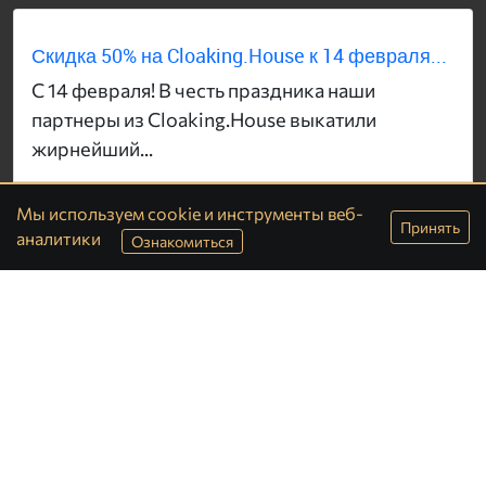
Скидка 50% на Cloaking.House к 14 февраля...
С 14 февраля! В честь праздника наши
партнеры из Cloaking.House выкатили
жирнейший...
Раздел:
Статьи
/
Арбитраж трафика
Мы используем cookie и инструменты веб-
Принять
аналитики
Ознакомиться
Разделы
Службы
Последнее
Обратная связь
Все отзывы
Правила сайта
Поиск по сайту
Защита прав
Посетителю
VipAdmin