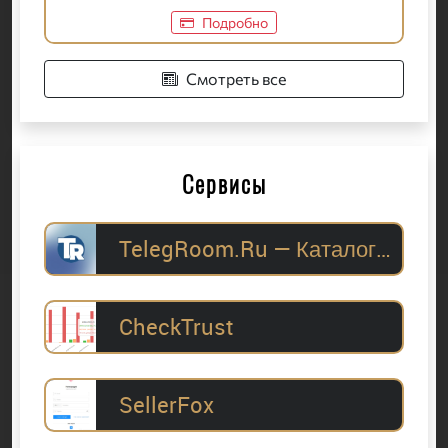
Подробно
Смотреть все
Сервисы
TelegRoom.Ru — Каталог Telegram-каналов для
CheckTrust
SellerFox