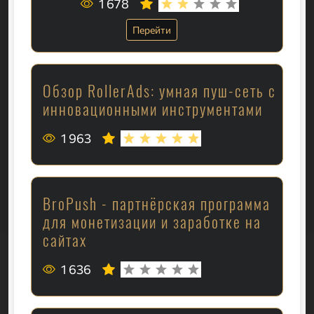
1 678
Перейти
Обзор RollerAds: умная пуш-сеть с
инновационными инструментами
1 963
BroPush - партнёрская программа
для монетизации и заработке на
сайтах
1 636