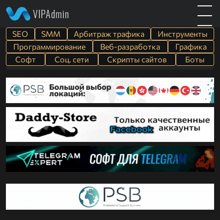
VIPAdmin
SEO
SMM
Арбитраж трафика
Инструменты
Программирование
Веб-разработка
Графика
Софт
Cоц. сети
Скрипты сайтов
Боты