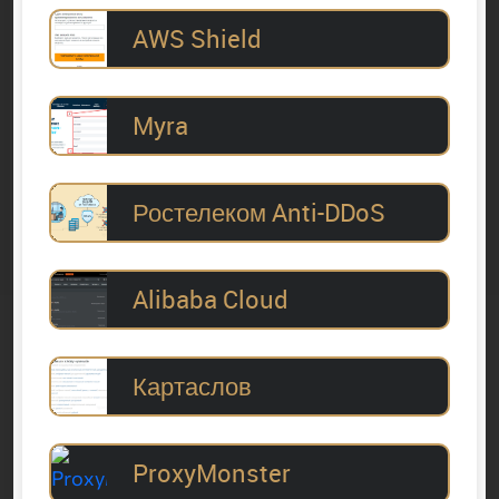
AWS Shield
Myra
Ростелеком Anti-DDoS
Alibaba Cloud
Картаслов
ProxyMonster