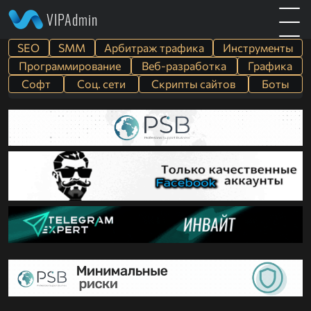
VIPAdmin
SEO
SMM
Арбитраж трафика
Инструменты
Программирование
Веб-разработка
Графика
Софт
Cоц. сети
Скрипты сайтов
Боты