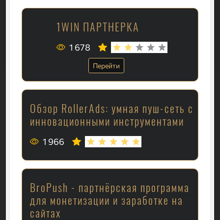
1WIN ПАРТНЕРКА
1 678
Перейти
Обзор RollerAds: умная пуш-сеть с
инновационными инструментами
1 966
BroPush - партнёрская программа
для монетизации и заработке на
сайтах