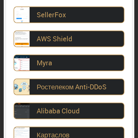
SellerFox
AWS Shield
Myra
Ростелеком Anti-DDoS
Alibaba Cloud
Картаслов