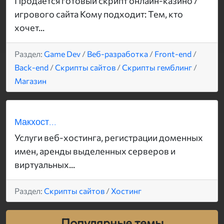
Продается готовый скрипт онлайн-казино /
игрового сайта Кому подходит: Тем, кто
хочет...
Раздел:
Game Dev
/
Веб-разработка
/
Front-end
/
Back-end
/
Скрипты сайтов
/
Скрипты гемблинг
/
Магазин
Макхост...
Услуги веб-хостинга, регистрации доменных
имен, аренды выделенных серверов и
виртуальных...
Раздел:
Скрипты сайтов
/
Хостинг
Популярные темы