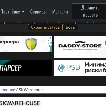
Добавить
Партнёрки
Сервисы
Магазин
новость
а
Инструменты
Программирование
Веб-разработк
Скрипты сайтов
Боты
-звонки
/ SKWarehouse
SKWAREHOUSE