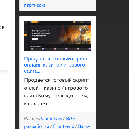
партнерки
ое
Продается готовый скрипт
онлайн-казино / игрового
сайта...
Продается готовый скрипт
онлайн-казино / игрового
сайта Кому подходит: Тем,
кто хочет...
Раздел:
Game Dev
/
Веб-
разработка
/
Front-end
/
Back-