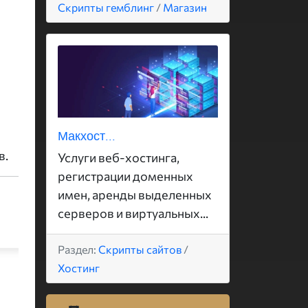
Скрипты гемблинг
/
Магазин
Макхост...
в.
Услуги веб-хостинга,
регистрации доменных
имен, аренды выделенных
серверов и виртуальных...
Раздел:
Скрипты сайтов
/
Хостинг