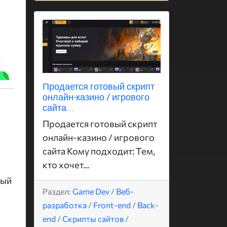
Продается готовый скрипт
онлайн-казино / игрового
сайта...
Продается готовый скрипт
онлайн-казино / игрового
сайта Кому подходит: Тем,
кто хочет...
ный
Раздел:
Game Dev
/
Веб-
разработка
/
Front-end
/
Back-
end
/
Скрипты сайтов
/