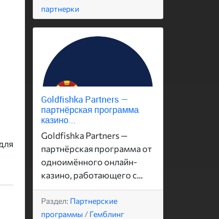
партнерки
Goldfishka Partners —
партнёрская программа
казино...
Goldfishka Partners —
для
партнёрская программа от
одноимённого онлайн-
казино, работающего с...
Раздел:
Партнерские
программы
/
Гемблинг