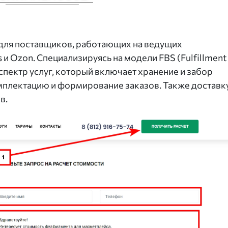
 для поставщиков, работающих на ведущих
s и Ozon. Специализируясь на модели FBS (Fulfillment
спектр услуг, который включает хранение и забор
омплектацию и формирование заказов. Также доставк
в.