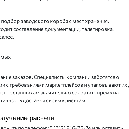
и подбор заводского короба с мест хранения.
одит составление документации, палетировка,
далее.
аемых
ание заказов. Специалисты компании заботятся о
вии с требованиями маркетплейсов и упаковывают их 
ет поставщикам значительно сократить время на
тивность доставки своим клиентам.
олучение расчета
вонить по телефону 8 (812) 916-75-74 или оставить