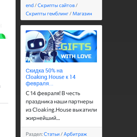
end
/
Скрипты сайтов
/
Скрипты гемблинг
/
Магазин
Скидка 50% на
Cloaking.House к 14
февраля...
в
С 14 февраля! В честь
праздника наши партнеры
из Cloaking.House выкатили
жирнейший...
Раздел:
Статьи
/
Арбитраж