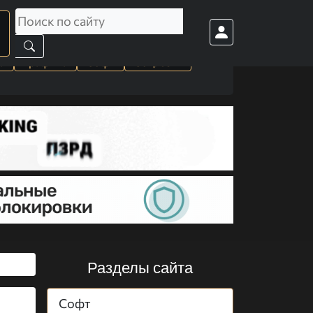
а
Графика
Софт
Cоц. сети
Разделы сайта
Софт