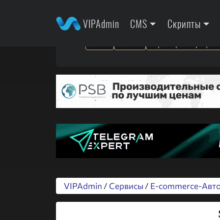
VIPAdmin
CMS
Скрипты
SEO
SMM
Арбитраж трафик
VIPAdmin
/
Сервисы
/
E-commerce-Авто