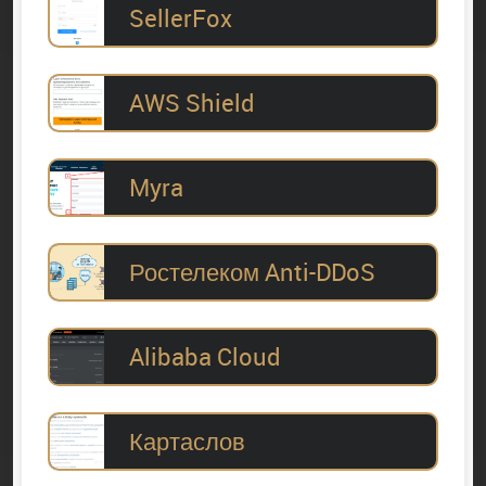
SellerFox
AWS Shield
Myra
Ростелеком Anti-DDoS
Alibaba Cloud
Картаслов