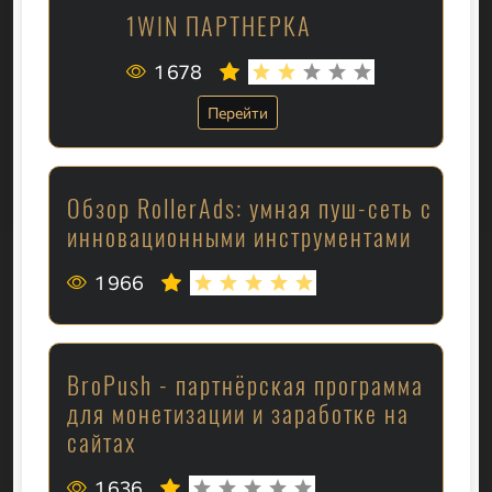
1WIN ПАРТНЕРКА
1 678
Перейти
Обзор RollerAds: умная пуш-сеть с
инновационными инструментами
1 966
BroPush - партнёрская программа
для монетизации и заработке на
сайтах
1 636