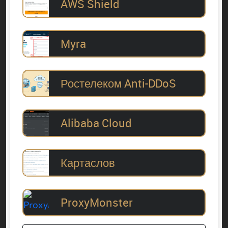
AWS Shield
Myra
Ростелеком Anti-DDoS
Alibaba Cloud
Картаслов
ProxyMonster