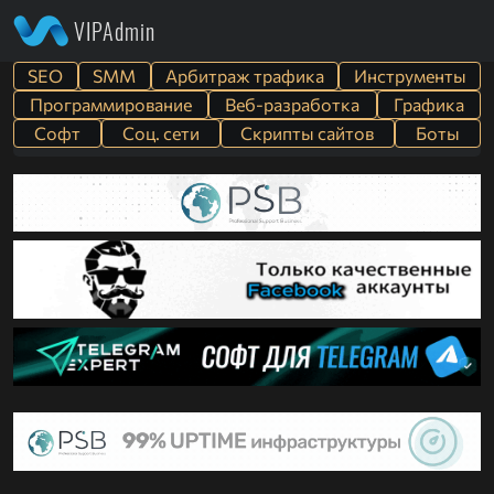
VIPAdmin
SEO
SMM
Арбитраж трафика
Инструменты
Программирование
Веб-разработка
Графика
Софт
Cоц. сети
Скрипты сайтов
Боты