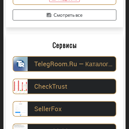
Смотреть все
Сервисы
TelegRoom.Ru — Каталог Telegram-каналов для
CheckTrust
SellerFox