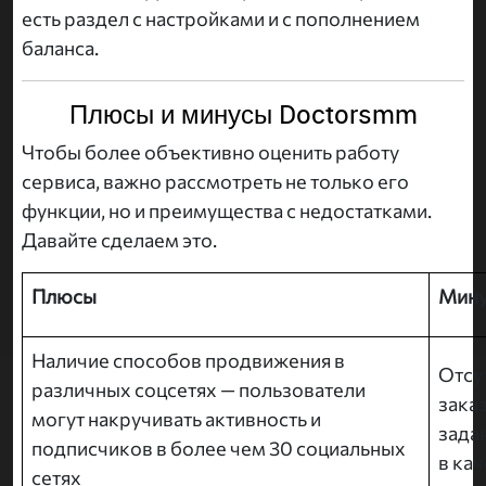
есть раздел с настройками и с пополнением
баланса.
Плюсы и минусы Doctorsmm
Чтобы более объективно оценить работу
сервиса, важно рассмотреть не только его
функции, но и преимущества с недостатками.
Давайте сделаем это.
Плюсы
Мин
Наличие способов продвижения в
Отсу
различных соцсетях — пользователи
зака
могут накручивать активность и
задан
подписчиков в более чем 30 социальных
в кач
сетях