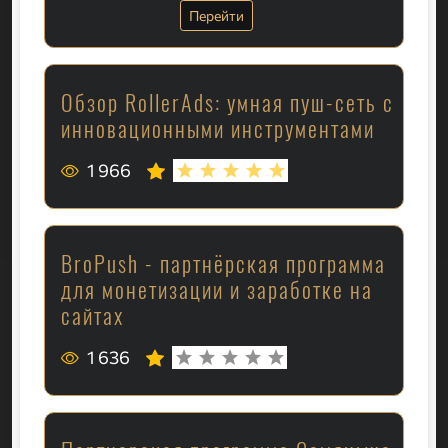
Перейти
Обзор RollerAds: умная пуш-сеть с
инновационными инструментами
1 966
BroPush - партнёрская программа
для монетизации и заработке на
сайтах
1 636