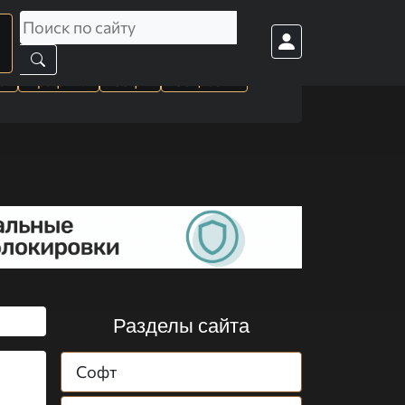
а
Графика
Софт
Cоц. сети
Разделы сайта
Софт