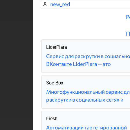
new_red
Р
П
LiderPiara
Сервис для раскрутки в социально
ВКонтакте LiderPiara — это
Soc-Box
Многофункциональный сервис дл
раскрутки в социальных сетях и
Eresh
Автоматизации таргетированной