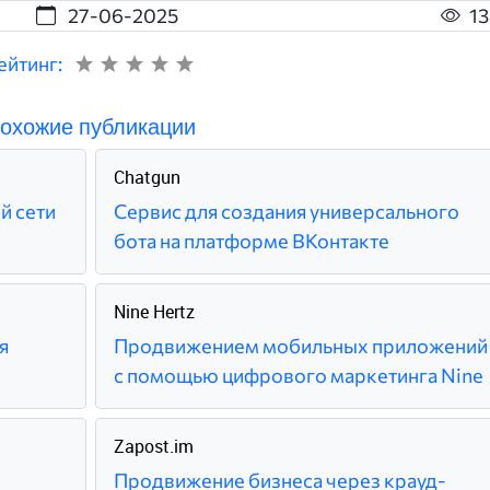
27-06-2025
1
ейтинг:
охожие публикации
Chatgun
й сети
Сервис для создания универсального
бота на платформе ВКонтакте
Nine Hertz
я
Продвижением мобильных приложений
с помощью цифрового маркетинга Nine
Zapost.im
Продвижение бизнеса через крауд-