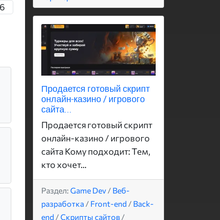
36
Продается готовый скрипт
онлайн-казино / игрового
сайта...
Продается готовый скрипт
онлайн-казино / игрового
сайта Кому подходит: Тем,
кто хочет...
Раздел:
Game Dev
/
Веб-
разработка
/
Front-end
/
Back-
end
/
Скрипты сайтов
/