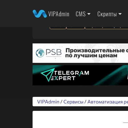
VIPAdmin
CMS
Скрипты
SEO
SMM
Арбитраж трафик
VIPAdmin
/
Сервисы
/
Автоматизация р