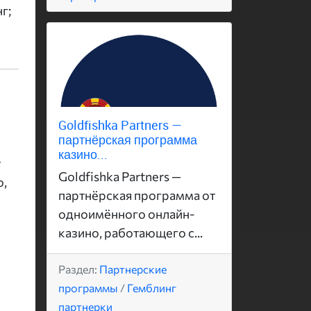
г;
Goldfishka Partners —
партнёрская программа
казино...
т
Goldfishka Partners —
о,
партнёрская программа от
одноимённого онлайн-
казино, работающего с...
Раздел:
Партнерские
программы
/
Гемблинг
партнерки