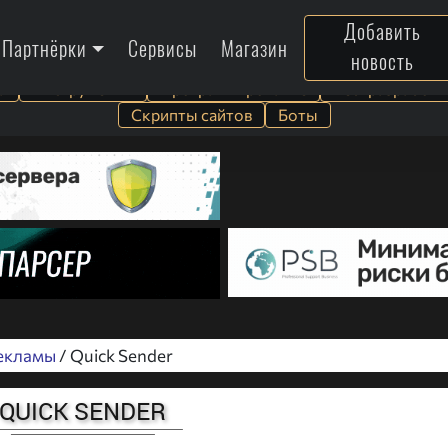
Добавить
Партнёрки
Сервисы
Магазин
новость
а
Инструменты
Программирование
Веб-разработк
Скрипты сайтов
Боты
екламы
/ Quick Sender
QUICK SENDER