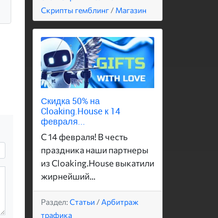
Скрипты гемблинг
/
Магазин
Скидка 50% на
Cloaking.House к 14
февраля...
С 14 февраля! В честь
праздника наши партнеры
из Cloaking.House выкатили
жирнейший...
Раздел:
Статьи
/
Арбитраж
трафика