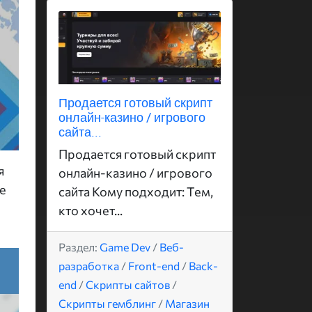
Продается готовый скрипт
онлайн-казино / игрового
сайта...
Продается готовый скрипт
я
онлайн-казино / игрового
е
сайта Кому подходит: Тем,
кто хочет...
Раздел:
Game Dev
/
Веб-
разработка
/
Front-end
/
Back-
end
/
Скрипты сайтов
/
Скрипты гемблинг
/
Магазин