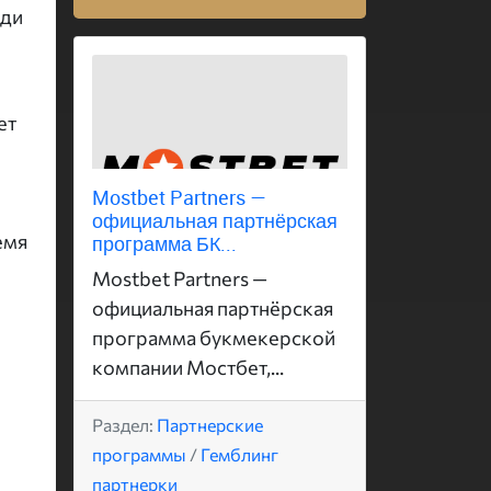
еди
ет
Mostbet Partners —
официальная партнёрская
емя
программа БК...
Mostbet Partners —
официальная партнёрская
программа букмекерской
компании Мостбет,...
Раздел:
Партнерские
программы
/
Гемблинг
партнерки