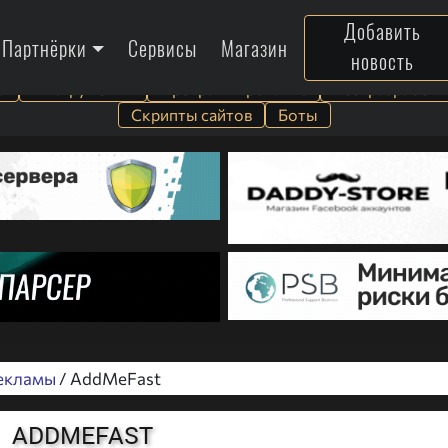
Добавить
Партнёрки
Сервисы
Магазин
новость
а
Инструменты
Программирование
Веб-разработк
Скрипты сайтов
Боты
екламы
/ AddMeFast
ADDMEFAST