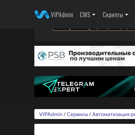
VIPAdmin
CMS
Скрипты
SEO
SMM
Арбитраж трафик
VIPAdmin
/
Сервисы
/
Автоматизация р