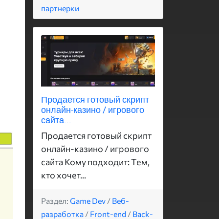
партнерки
Продается готовый скрипт
онлайн-казино / игрового
сайта...
Продается готовый скрипт
онлайн-казино / игрового
сайта Кому подходит: Тем,
кто хочет...
Раздел:
Game Dev
/
Веб-
разработка
/
Front-end
/
Back-