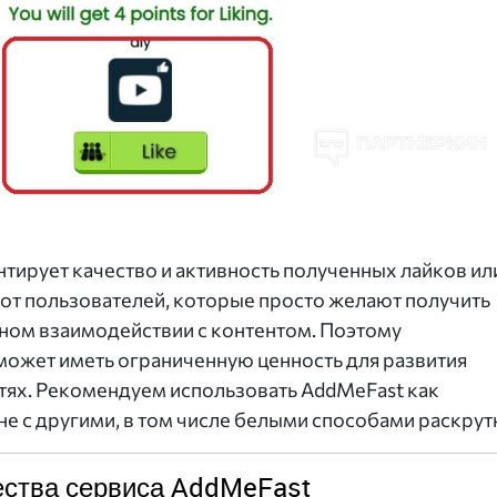
антирует качество и активность полученных лайков ил
 от пользователей, которые просто желают получить
ьном взаимодействии с контентом. Поэтому
ожет иметь ограниченную ценность для развития
етях. Рекомендуем использовать AddMeFast как
е с другими, в том числе белыми способами раскрут
ства сервиса AddMeFast