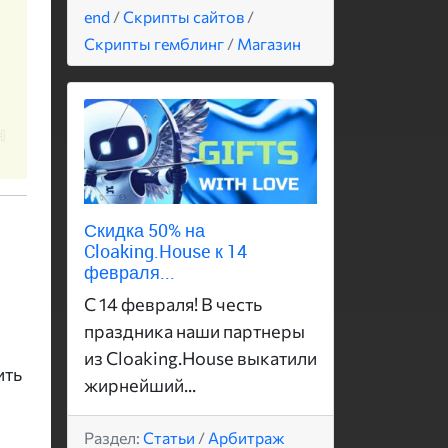
end
/
Скрипты сайтов
/
Скрипты гемблинг
/
Магазин
Скидка 50% на
Cloaking.House к 14
февраля...
С 14 февраля! В честь
праздника наши партнеры
из Cloaking.House выкатили
ить
жирнейший...
Раздел:
Статьи
/
Арбитраж