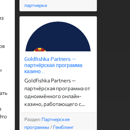
партнерки
из
ов
Goldfishka Partners —
партнёрская программа
ь
казино...
Goldfishka Partners —
партнёрская программа от
ать
одноимённого онлайн-
казино, работающего с...
в
Это
Раздел:
Партнерские
программы
/
Гемблинг