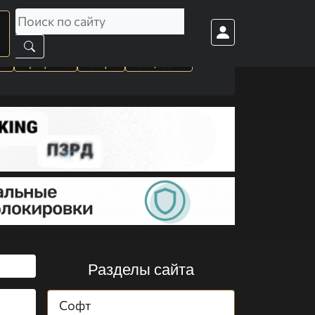
а
Графика
Софт
Cоц. сети
Разделы сайта
Софт