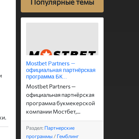
Популярные темы
Mostbet Partners —
официальная партнёрская
и
программа БК...
Mostbet Partners —
официальная партнёрская
программа букмекерской
компании Мостбет,...
ки.
Раздел:
Партнерские
программы
/
Гемблинг