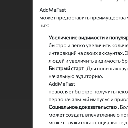
AddMeFast
может предоставить преимущества 
них:
Увеличение видимости и популя
быстро и легко увеличить колич
интеракций на своих аккаунтах.
людей и увеличить видимость бр
Быстрый старт
. Для новых акка
начальную аудиторию.
AddMeFast
позволяет быстро получить неко
первоначальный импульс и прив
Социальное доказательство
. Б
может создать впечатление о поп
может служить как социальное д