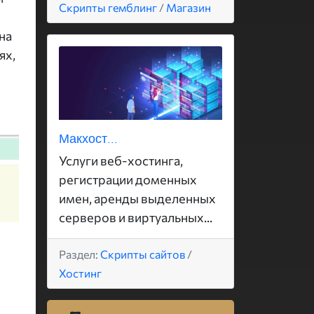
Скрипты гемблинг
/
Магазин
на
ях,
Макхост...
Услуги веб-хостинга,
регистрации доменных
имен, аренды выделенных
серверов и виртуальных...
Раздел:
Скрипты сайтов
/
Хостинг