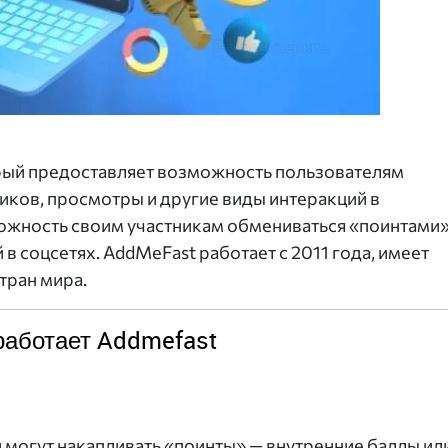
орый предоставляет возможность пользователям
иков, просмотры и другие виды интеракций в
можность своим участникам обмениваться «поинтами»
 соцсетях. AddMeFast работает с 2011 года, имеет
стран мира.
работает Addmefast
и могут накапливать «поинты» — внутренние баллы ил