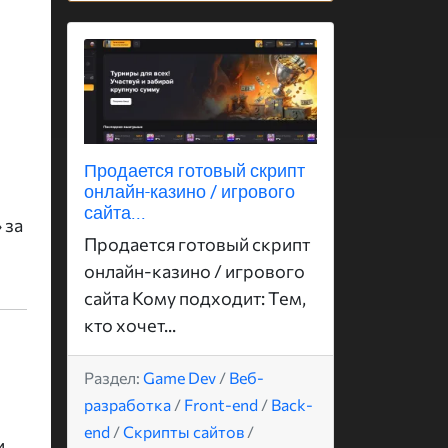
Продается готовый скрипт
онлайн-казино / игрового
сайта...
 за
Продается готовый скрипт
онлайн-казино / игрового
сайта Кому подходит: Тем,
кто хочет...
Раздел:
Game Dev
/
Веб-
разработка
/
Front-end
/
Back-
end
/
Скрипты сайтов
/
и