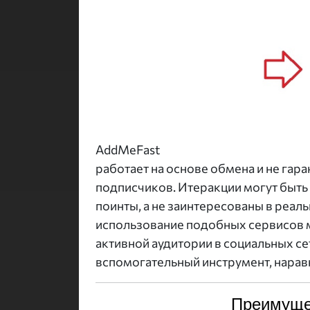
AddMeFast
работает на основе обмена и не гар
подписчиков. Итеракции могут быть
поинты, а не заинтересованы в реал
использование подобных сервисов м
активной аудитории в социальных с
вспомогательный инструмент, наравн
Преимуще