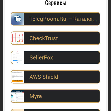
Сервисы
TelegRoom.Ru — Каталог Telegram-каналов для
CheckTrust
SellerFox
AWS Shield
Myra