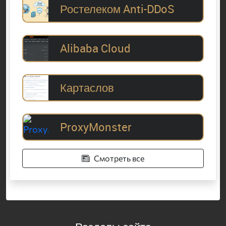
Ростелеком Anti-DDoS
Alibaba Cloud
Картаслов
ProxyMonster
Смотреть все