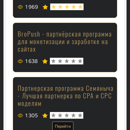
1 969
BroPush - партнёрская программа
для монетизации и заработке на
сайтах
1 638
Партнерская программа Семяныча
- Лучшая партнерка по CPA и CPC
моделям
1 305
Перейти