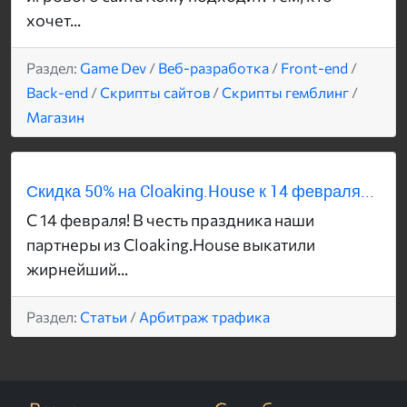
хочет...
Раздел:
Game Dev
/
Веб-разработка
/
Front-end
/
Back-end
/
Скрипты сайтов
/
Скрипты гемблинг
/
Магазин
Скидка 50% на Cloaking.House к 14 февраля...
С 14 февраля! В честь праздника наши
партнеры из Cloaking.House выкатили
жирнейший...
Раздел:
Статьи
/
Арбитраж трафика