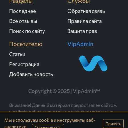
Разделы
Службы
Последнее
Обратная связь
Все отзывы
Правила сайта
Поиск по сайту
Защита прав
Посетителю
VipAdmin
Статьи
Регистрация
Добавить новость
Copyright © 2025 | VipAdmin™
Внимание! Данный материал предоставлен сайтом
vipadmin.net исключительно в ознакомительных
целях. Администрация не несёт ответственности за
Мы используем cookie и инструменты веб-
Принять
его содержание.
аналитики
Ознакомиться