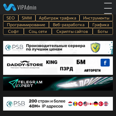
VIPAdmin
SEO
SMM
Арбитраж трафика
Инструменты
Программирование
Веб-разработка
Графика
Софт
Cоц. сети
Скрипты сайтов
Боты