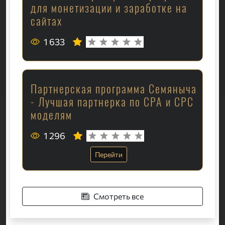
для монетизации и заработке на
сайтах
1 633
Партнерская программа Семяныча
- Лучшая партнерка по CPA и CPC
моделям
1 296
Перейти
Смотреть все