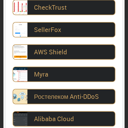
CheckTrust
SellerFox
AWS Shield
Myra
Ростелеком Anti-DDoS
Alibaba Cloud