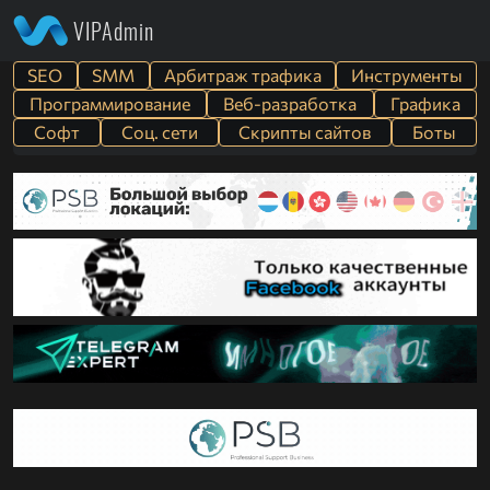
VIPAdmin
SEO
SMM
Арбитраж трафика
Инструменты
Программирование
Веб-разработка
Графика
Софт
Cоц. сети
Скрипты сайтов
Боты