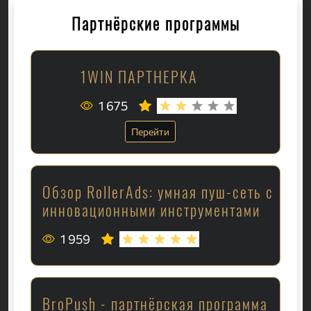
Партнёрские программы
1WIN ПАРТНЕРКА
1 675
Перейти
Обзор RollerAds: умная пуш-сеть с
инновационными инструментами
1 959
BroPush - партнёрская программа