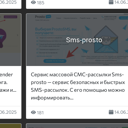
06.2025
14.06.
185
Sms-prosto
ender
Сервис массовой СМС-рассылки Sms-
га.
prosto — сервис безопасных и быстрых
жи и...
SMS-рассылок. С его помощью можно
информировать...
06.2025
14.06.
181