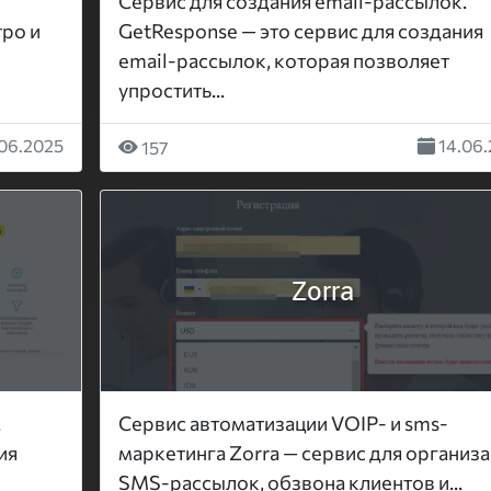
Cервис для создания email-рассылок.
тро и
GetResponse — это сервис для создания
email-рассылок, которая позволяет
упростить...
06.2025
14.06.
157
Zorra
.
Сервис автоматизации VOIP- и sms-
ия
маркетинга Zorra — сервис для организ
SMS-рассылок, обзвона клиентов и...