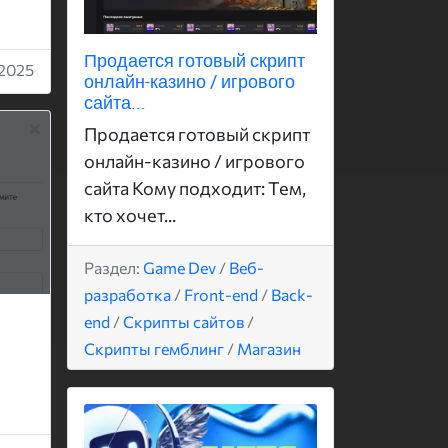
Продается готовый скрипт
2025
онлайн-казино / игрового
сайта...
Продается готовый скрипт
онлайн-казино / игрового
сайта Кому подходит: Тем,
кто хочет...
Раздел:
Game Dev
/
Веб-
разработка
/
Front-end
/
Back-
end
/
Скрипты сайтов
/
Скрипты гемблинг
/
Магазин