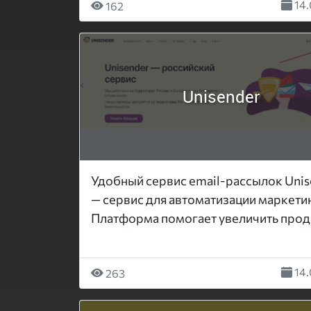
14.
162
Unisender
Удобный сервис email-рассылок Unis
— сервис для автоматизации маркетин
Платформа помогает увеличить прода
14.
263