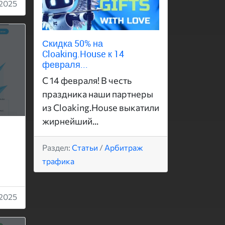
2025
Скидка 50% на
Cloaking.House к 14
февраля...
С 14 февраля! В честь
праздника наши партнеры
из Cloaking.House выкатили
жирнейший...
Раздел:
Статьи
/
Арбитраж
трафика
2025