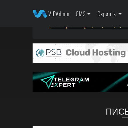
VIPAdmin
CMS
Скрипты
SEO
SMM
Арбитраж трафик
ПИСЬ