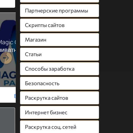
Партнерские программы
Скрипты сайтов
Магазин
agic Click Partners —
EDEM Partners — CP
риватная партнёрская
сеть с прямыми
Статьи
сеть
Вперёд
Способы заработка
Безопасность
Бесплатно
Бесплатно
Раскрутка сайтов
Интернет бизнес
Раскрутка соц. сетей