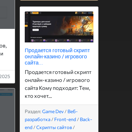
ов,
Продается готовый скрипт
ии
онлайн-казино / игрового
сайта...
Продается готовый скрипт
.2025
онлайн-казино / игрового
сайта Кому подходит: Тем,
кто хочет...
Раздел:
Game Dev
/
Веб-
разработка
/
Front-end
/
Back-
end
/
Скрипты сайтов
/