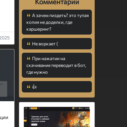
Комментарии
А зачем пиздеть? это тупая
копия не доделки, где
каршеринг?
2025
Не воркает (
При нажатии на
скачивание переводит в бот,
где нужно
👍
ации