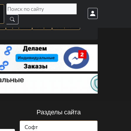
а
Графика
Софт
Cоц. сети
Разделы сайта
Софт