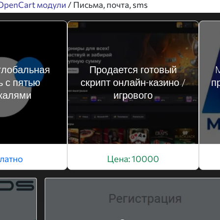
OpenCart модули
/ Письма, почта, sms
 глобальная
Продается готовый
M
ь с пятью
скрипт онлайн-казино /
п
калями
игрового
латно
Цена: 10000