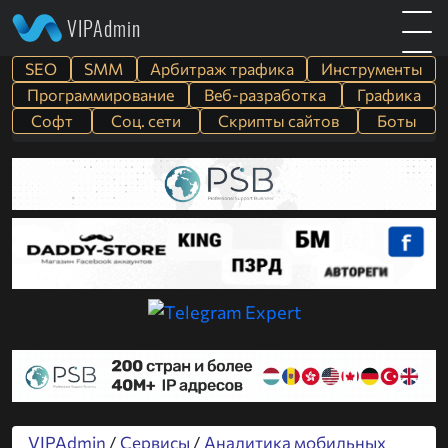
VIPAdmin
SEO
SMM
Арбитраж трафика
Инструменты
Программирование
Веб-разработка
Графика
Софт
Cоц. сети
Скрипты сайтов
Боты
VIPAdmin
/
Сервисы
/
Аналитика мобильных