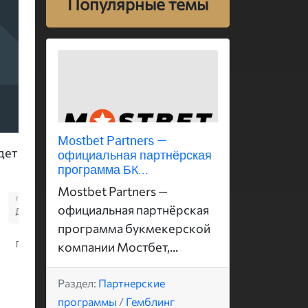
Популярные темы
Mostbet Partners —
дет
официальная партнёрская
программа БК...
Mostbet Partners —
официальная партнёрская
программа букмекерской
компании Мостбет,...
Раздел:
Партнерские
программы
/
Гемблинг