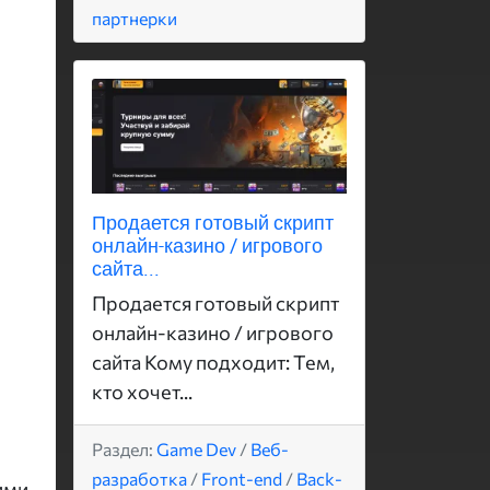
партнерки
Продается готовый скрипт
онлайн-казино / игрового
сайта...
Продается готовый скрипт
онлайн-казино / игрового
сайта Кому подходит: Тем,
кто хочет...
Раздел:
Game Dev
/
Веб-
разработка
/
Front-end
/
Back-
ими