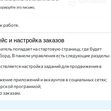
к работе.
йс и настройка заказов
тель попадает на стартовую страницу, где будет
борд. В панели управления есть следующие разделы:
ествляется настройка заданий для продвижения в
ение приложений и аккаунтов в социальных сетях;
нерской программой;
о заказам.