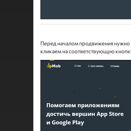
Перед началом продвижения нужно за
кликаем на соответствующую кнопку