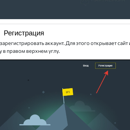
Регистрация
регистрировать аккаунт. Для этого открывает сайт 
 в правом верхнем углу.