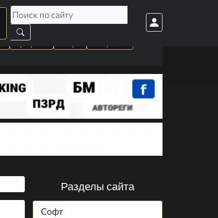
а
Графика
Софт
Cоц. сети
Разделы сайта
Софт