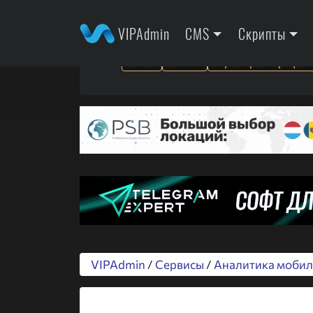
VIPAdmin
CMS
Скрипты
SEO
SMM
Арбитраж трафик
VIPAdmin
/
Сервисы
/
Аналитика моби