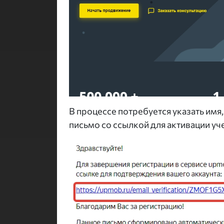
В процессе потребуется указать имя
письмо со ссылкой для активации уч