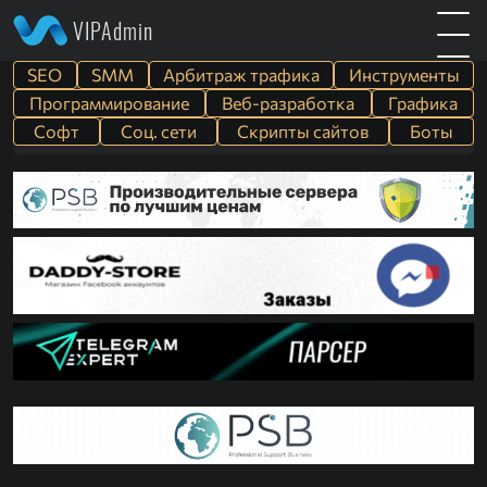
VIPAdmin
SEO
SMM
Арбитраж трафика
Инструменты
Программирование
Веб-разработка
Графика
Софт
Cоц. сети
Скрипты сайтов
Боты