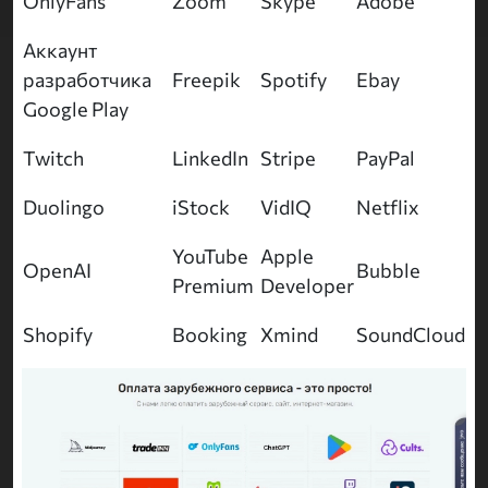
OnlyFans
Zoom
Skype
Adobe
Аккаунт
разработчика
Freepik
Spotify
Ebay
Google Play
Twitch
LinkedIn
Stripe
PayPal
Duolingo
iStock
VidIQ
Netflix
YouTube
Apple
OpenAI
Bubble
Premium
Developer
Shopify
Booking
Xmind
SoundCloud