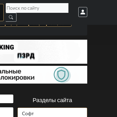
а
Графика
Софт
Cоц. сети
Разделы сайта
Софт