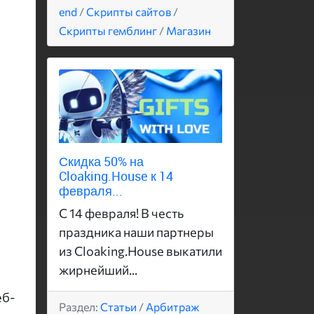
end
/
Скрипты сайтов
/
Скрипты гемблинг
/
Магазин
Скидка 50% на
Cloaking.House к 14
февраля...
С 14 февраля! В честь
праздника наши партнеры
из Cloaking.House выкатили
жирнейший...
еб-
Раздел:
Статьи
/
Арбитраж