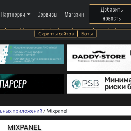
Добавить
Партнёрки
Сервисы
Магазин
новость
а
Инструменты
Программирование
Веб-разработк
Скрипты сайтов
Боты
льных приложений
/ Mixpanel
MIXPANEL