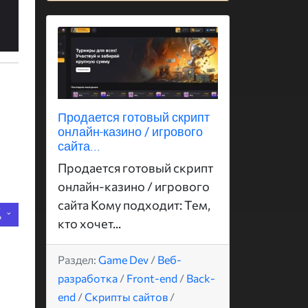
Продается готовый скрипт
онлайн-казино / игрового
сайта...
Продается готовый скрипт
онлайн-казино / игрового
сайта Кому подходит: Тем,
кто хочет...
Раздел:
Game Dev
/
Веб-
разработка
/
Front-end
/
Back-
end
/
Скрипты сайтов
/