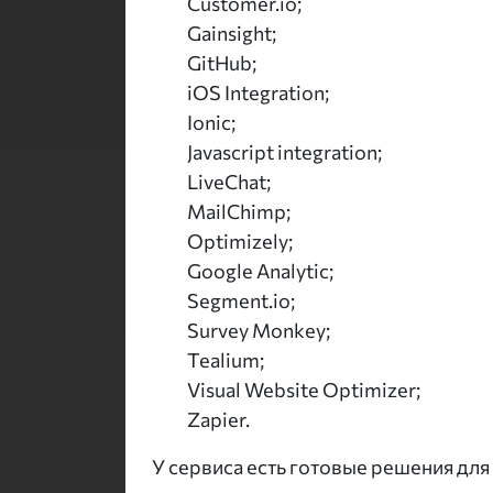
Customer.io;
Gainsight;
GitHub;
iOS Integration;
Ionic;
Javascript integration;
LiveChat;
MailChimp;
Optimizely;
Google Analytic;
Segment.io;
Survey Monkey;
Tealium;
Visual Website Optimizer;
Zapier.
У сервиса есть готовые решения дл