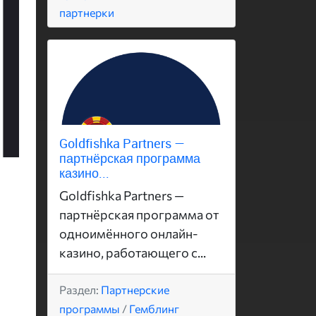
партнерки
Goldfishka Partners —
партнёрская программа
казино...
Goldfishka Partners —
партнёрская программа от
одноимённого онлайн-
казино, работающего с...
Раздел:
Партнерские
программы
/
Гемблинг