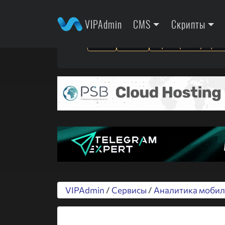
VIPAdmin
CMS
Скрипты
SEO
SMM
Арбитраж трафик
VIPAdmin
/
Сервисы
/
Аналитика моби