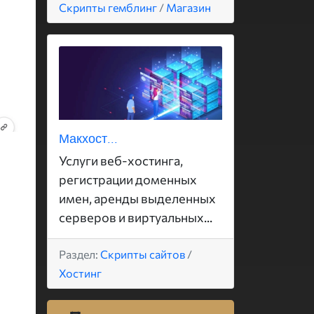
Скрипты гемблинг
/
Магазин
Макхост...
Услуги веб-хостинга,
регистрации доменных
имен, аренды выделенных
серверов и виртуальных...
Раздел:
Скрипты сайтов
/
Хостинг