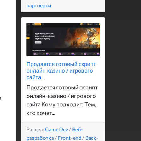
партнерки
Продается готовый скрипт
онлайн-казино / игрового
сайта...
Продается готовый скрипт
онлайн-казино / игрового
я
сайта Кому подходит: Тем,
кто хочет...
Раздел:
Game Dev
/
Веб-
разработка
/
Front-end
/
Back-