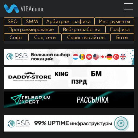
VIPAdmin
SEO
SMM
Арбитраж трафика
Инструменты
Программирование
Веб-разработка
Графика
Софт
Cоц. сети
Скрипты сайтов
Боты