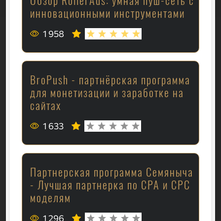
Обзор RollerAds: умная пуш-сеть с
инновационными инструментами
1 958
BroPush - партнёрская программа
для монетизации и заработке на
сайтах
1 633
Партнерская программа Семяныча
- Лучшая партнерка по CPA и CPC
моделям
1 296