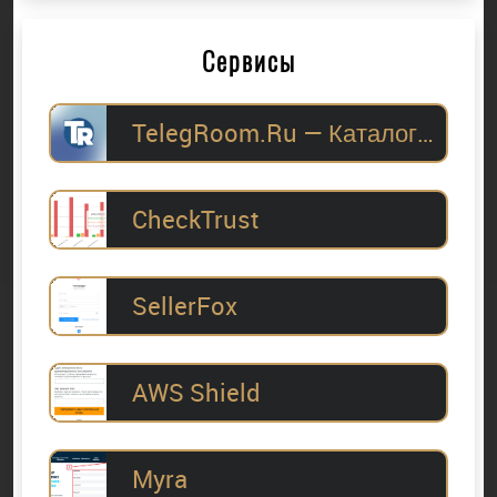
Сервисы
TelegRoom.Ru — Каталог Telegram-каналов для
CheckTrust
SellerFox
AWS Shield
Myra