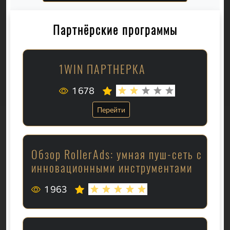
Партнёрские программы
1WIN ПАРТНЕРКА
1 678
Перейти
Обзор RollerAds: умная пуш-сеть с
инновационными инструментами
1 963