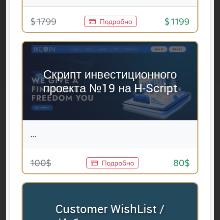
$ 1799
$ 1199
Подробно
Скрипт инвестиционного
проекта №19 на H-Script
...
100$
80$
Подробно
Customer WishList /