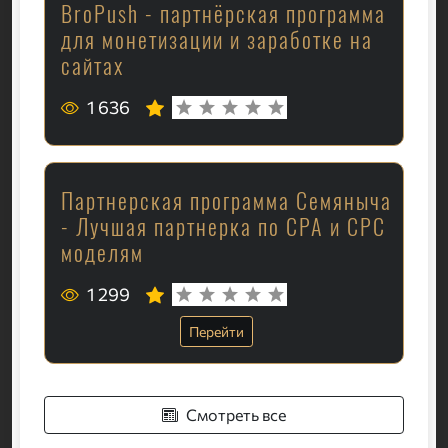
BroPush - партнёрская программа
для монетизации и заработке на
сайтах
1 636
Партнерская программа Семяныча
- Лучшая партнерка по CPA и CPC
моделям
1 299
Перейти
Смотреть все