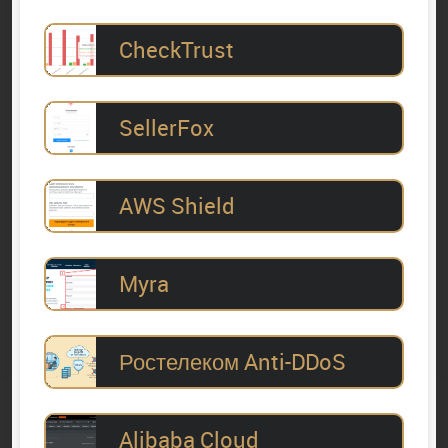
CheckTrust
SellerFox
AWS Shield
Myra
Ростелеком Anti-DDoS
Alibaba Cloud