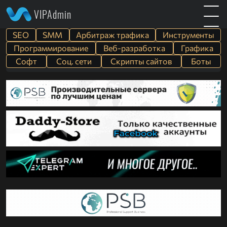
VIPAdmin
SEO
SMM
Арбитраж трафика
Инструменты
Программирование
Веб-разработка
Графика
Софт
Cоц. сети
Скрипты сайтов
Боты