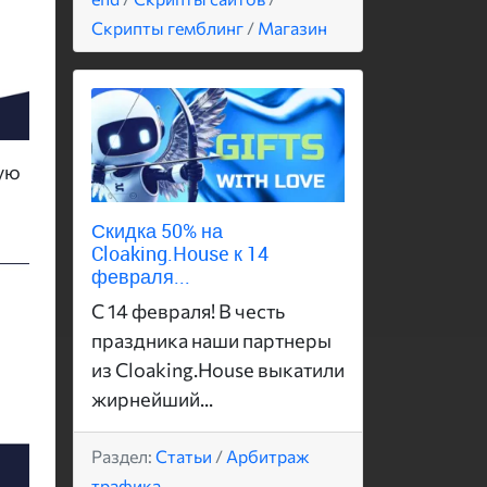
Скрипты гемблинг
/
Магазин
рую
Скидка 50% на
Cloaking.House к 14
февраля...
С 14 февраля! В честь
праздника наши партнеры
из Cloaking.House выкатили
жирнейший...
Раздел:
Статьи
/
Арбитраж
трафика