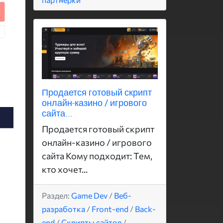
Продается готовый скрипт
онлайн-казино / игрового
сайта...
Продается готовый скрипт
онлайн-казино / игрового
сайта Кому подходит: Тем,
кто хочет...
Раздел:
Game Dev
/
Веб-
разработка
/
Front-end
/
Back-
end
/
Скрипты сайтов
/