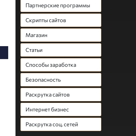
Партнерские программы
Скрипты сайтов
Магазин
Статьи
Способы заработка
Безопасность
Раскрутка сайтов
Интернет бизнес
Раскрутка соц. сетей