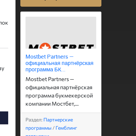
ылок
Mostbet Partners —
официальная партнёрская
зу
программа БК...
Mostbet Partners —
официальная партнёрская
программа букмекерской
компании Мостбет,...
Раздел:
Партнерские
программы
/
Гемблинг
партнерки