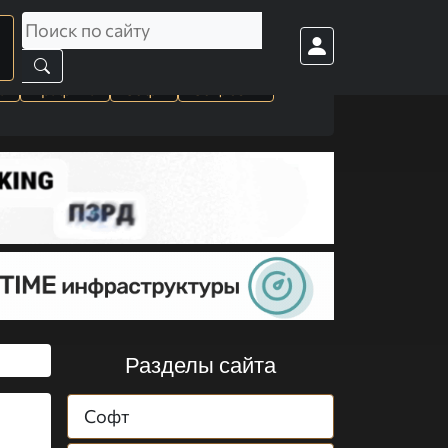
а
Графика
Софт
Cоц. сети
Разделы сайта
Софт