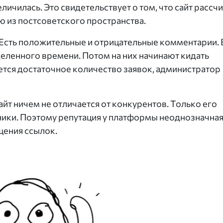
еличилась. Это свидетельствует о том, что сайт рассч
 из постсоветского пространства.
 Есть положительные и отрицательные комментарии. 
деленного времени. Потом на них начинают кидать
ется достаточное количество заявок, администратор
айт ничем не отличается от конкурентов. Только его
ики. Поэтому репутация у платформы неоднозначная
щения ссылок.