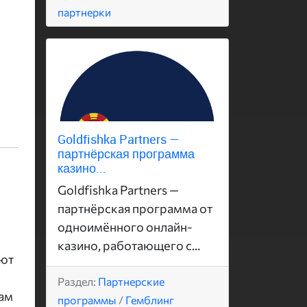
партнерки
Goldfishka Partners —
партнёрская программа
казино...
Goldfishka Partners —
партнёрская программа от
одноимённого онлайн-
казино, работающего с...
еют
Раздел:
Партнерские
лам
программы
/
Гемблинг