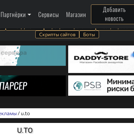
Добавить
Партнёрки
Сервисы
Магазин
новость
а
Инструменты
Программирование
Веб-разработк
Скрипты сайтов
Боты
екламы
/ u.to
U.TO