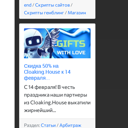
end
/
Скрипты сайтов
/
Скрипты гемблинг
/
Магазин
Скидка 50% на
Cloaking.House к 14
февраля...
С 14 февраля! В честь
праздника наши партнеры
из Cloaking.House выкатили
жирнейший...
Раздел:
Статьи
/
Арбитраж