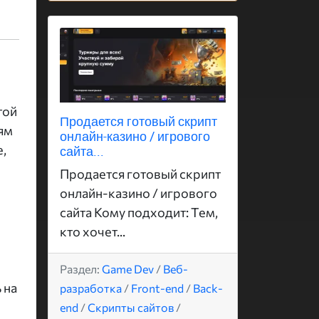
той
Продается готовый скрипт
ям
онлайн-казино / игрового
,
сайта...
Продается готовый скрипт
онлайн-казино / игрового
сайта Кому подходит: Тем,
кто хочет...
Раздел:
Game Dev
/
Веб-
 на
разработка
/
Front-end
/
Back-
end
/
Скрипты сайтов
/