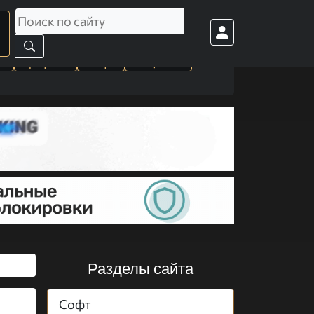
а
Графика
Софт
Cоц. сети
Разделы сайта
Софт