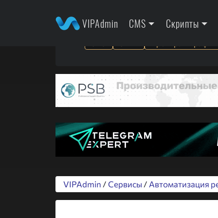
VIPAdmin
CMS
Скрипты
SEO
SMM
Арбитраж трафик
VIPAdmin
/
Сервисы
/
Автоматизация р