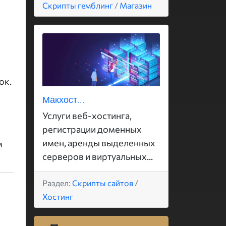
Скрипты гемблинг
/
Магазин
ок.
Макхост...
Услуги веб-хостинга,
регистрации доменных
имен, аренды выделенных
м
серверов и виртуальных...
Раздел:
Скрипты сайтов
/
Хостинг