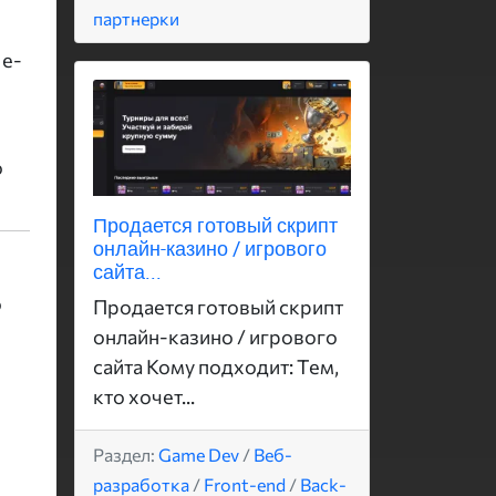
партнерки
 e-
о
Продается готовый скрипт
онлайн-казино / игрового
сайта...
о
Продается готовый скрипт
онлайн-казино / игрового
сайта Кому подходит: Тем,
кто хочет...
Раздел:
Game Dev
/
Веб-
разработка
/
Front-end
/
Back-