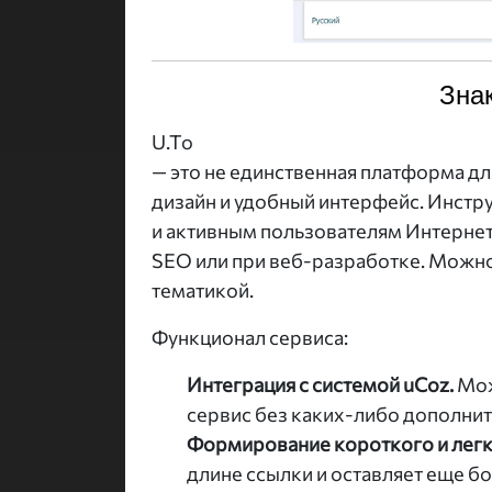
Зна
U.To
— это не единственная платформа д
дизайн и удобный интерфейс. Инст
и активным пользователям Интернет
SEO или при веб-разработке. Можно 
тематикой.
Функционал сервиса:
Интеграция с системой uCoz.
Мож
сервис без каких-либо дополнит
Формирование короткого и легк
длине ссылки и оставляет еще бо