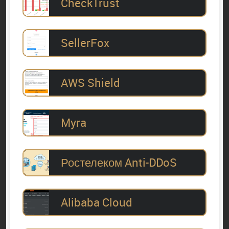
CheckTrust
SellerFox
AWS Shield
Myra
Ростелеком Anti-DDoS
Alibaba Cloud