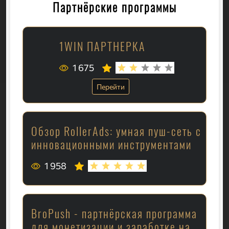
Партнёрские программы
1WIN ПАРТНЕРКА
1 675
Перейти
Обзор RollerAds: умная пуш-сеть с
инновационными инструментами
1 958
BroPush - партнёрская программа
для монетизации и заработке на