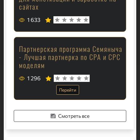
сайтах
1 633
Партнерская программа Семяныча
- Лучшая партнерка по CPA и CPC
моделям
1 296
Перейти
Смотреть все