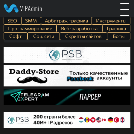
VIPAdmin
SEO
SMM
Арбитраж трафика
Инструменты
Программирование
Веб-разработка
Графика
Софт
Cоц. сети
Скрипты сайтов
Боты