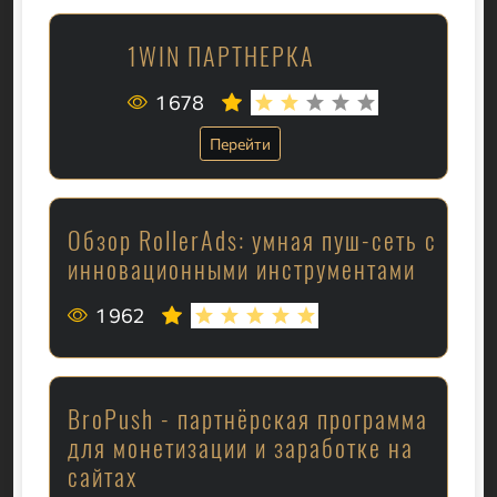
1WIN ПАРТНЕРКА
1 678
Перейти
Обзор RollerAds: умная пуш-сеть с
инновационными инструментами
1 962
BroPush - партнёрская программа
для монетизации и заработке на
сайтах