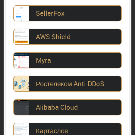
SellerFox
AWS Shield
Myra
Ростелеком Anti-DDoS
Alibaba Cloud
Картаслов