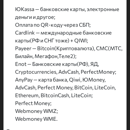
ЮKassa — банковские карты, электронные
деньги и другое;
Оплата по QR-коду через СБП;
Cardlink — международные банковские
карты(РФ и СНГ тоже) + QIWI;
Payeer — Bitcoin(Криптовалюта), СМС(МТС,
Билайн, Мегафон,Теле2);
Enot — Банковские карты(РФ), ЯД,
Cryptocurrencies, AdvCash, PerfectMoney;
AnyPay — карта банка, Qiwi, ЮMoney,
AdvCash, Perfect Money, BitCoin, LiteCoin,
Ethereum, BitcoinCash, LiteCoin;
Perfect Money;
Webmoney WMZ;
Webmoney WME.