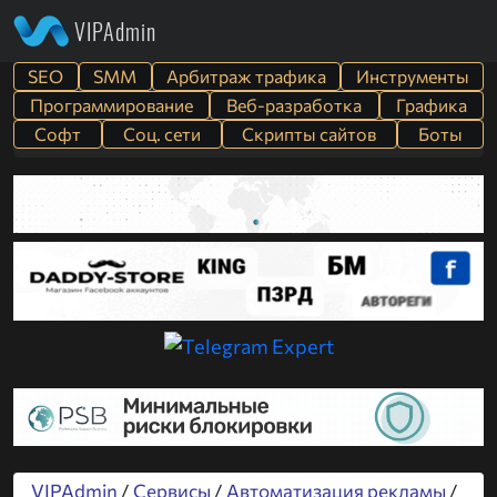
VIPAdmin
SEO
SMM
Арбитраж трафика
Инструменты
Программирование
Веб-разработка
Графика
Софт
Cоц. сети
Скрипты сайтов
Боты
VIPAdmin
/
Сервисы
/
Автоматизация рекламы
/