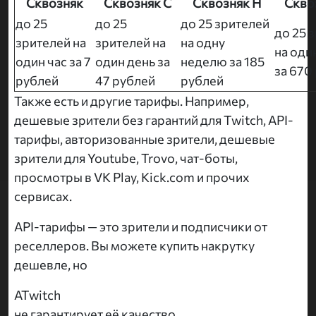
Сквозняк
Сквозняк С
Сквозняк Н
Скво
до 25
до 25
до 25 зрителей
до 25 
зрителей на
зрителей на
на одну
на оди
один час за 7
один день за
неделю за 185
за 670
рублей
47 рублей
рублей
Также есть и другие тарифы. Например,
дешевые зрители без гарантий для Twitch, API-
тарифы, авторизованные зрители, дешевые
зрители для Youtube, Trovo, чат-боты,
просмотры в VK Play, Kick.com и прочих
сервисах.
API-тарифы — это зрители и подписчики от
реселлеров. Вы можете купить накрутку
дешевле, но
ATwitch
не гарантирует её качество.