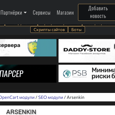
Добавить
Партнёрки
Сервисы
Магазин
новость
а
Инструменты
Программирование
Веб-разработк
Скрипты сайтов
Боты
OpenCart модули
/
SEO модули
/ Arsenkin
ARSENKIN