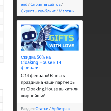
end
/
Скрипты сайтов
/
Скрипты гемблинг
/
Магазин
Скидка 50% на
Cloaking.House к 14
февраля...
С 14 февраля! В честь
праздника наши партнеры
из Cloaking.House выкатили
жирнейший...
Раздел:
Статьи
/
Арбитраж