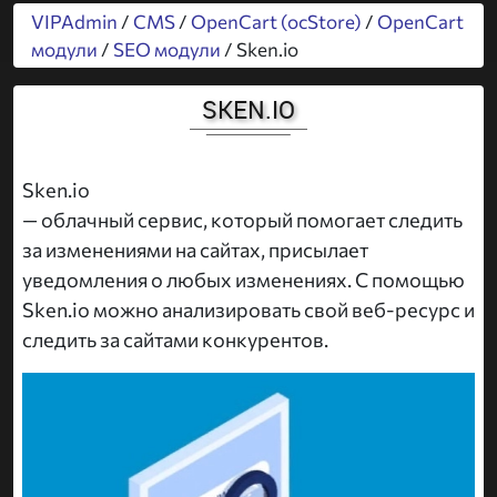
VIPAdmin
/
CMS
/
OpenCart (ocStore)
/
OpenCart
модули
/
SEO модули
/ Sken.io
SKEN.IO
Sken.io
— облачный сервис, который помогает следить
за изменениями на сайтах, присылает
уведомления о любых изменениях. С помощью
Sken.io можно анализировать свой веб-ресурс и
следить за сайтами конкурентов.