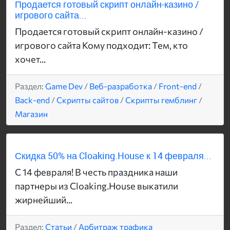
Продается готовый скрипт онлайн-казино /
игрового сайта...
Продается готовый скрипт онлайн-казино /
игрового сайта Кому подходит: Тем, кто
хочет...
Раздел:
Game Dev
/
Веб-разработка
/
Front-end
/
Back-end
/
Скрипты сайтов
/
Скрипты гемблинг
/
Магазин
Скидка 50% на Cloaking.House к 14 февраля...
С 14 февраля! В честь праздника наши
партнеры из Cloaking.House выкатили
жирнейший...
Раздел:
Статьи
/
Арбитраж трафика