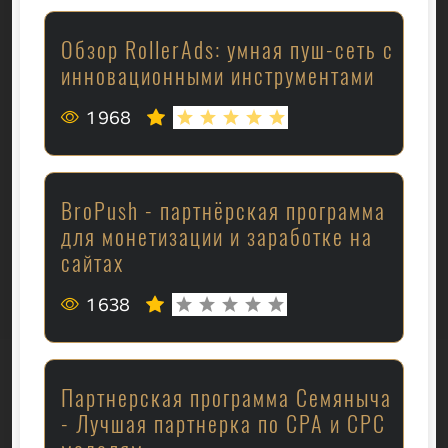
Обзор RollerAds: умная пуш-сеть с
инновационными инструментами
1 968
BroPush - партнёрская программа
для монетизации и заработке на
сайтах
1 638
Партнерская программа Семяныча
- Лучшая партнерка по CPA и CPC