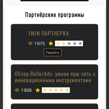
Партнёрские программы
1WIN ПАРТНЕРКА
1 675
Перейти
Обзор RollerAds: умная пуш-сеть с
инновационными инструментами
1 958