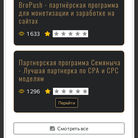
BroPush - партнёрская программа
для монетизации и заработке на
сайтах
1 633
Партнерская программа Семяныча
- Лучшая партнерка по CPA и CPC
моделям
1 296
Перейти
Смотреть все