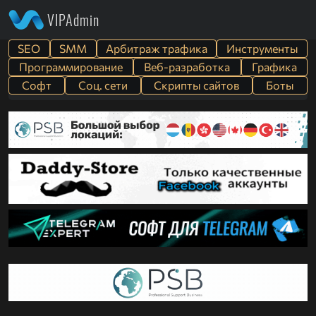
VIPAdmin
SEO
SMM
Арбитраж трафика
Инструменты
Программирование
Веб-разработка
Графика
Софт
Cоц. сети
Скрипты сайтов
Боты