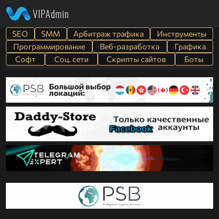
VIPAdmin
SEO
SMM
Арбитраж трафика
Инструменты
Программирование
Веб-разработка
Графика
Софт
Cоц. сети
Скрипты сайтов
Боты