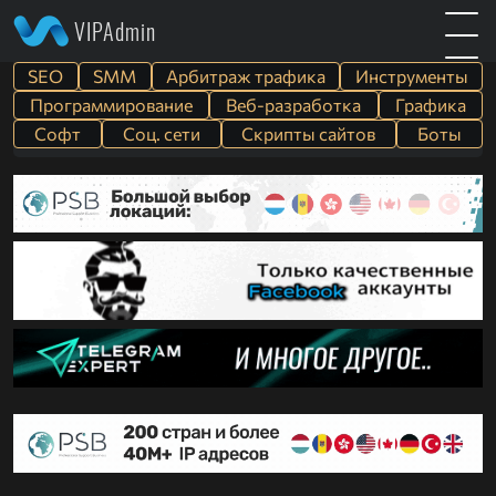
VIPAdmin
SEO
SMM
Арбитраж трафика
Инструменты
Программирование
Веб-разработка
Графика
Софт
Cоц. сети
Скрипты сайтов
Боты