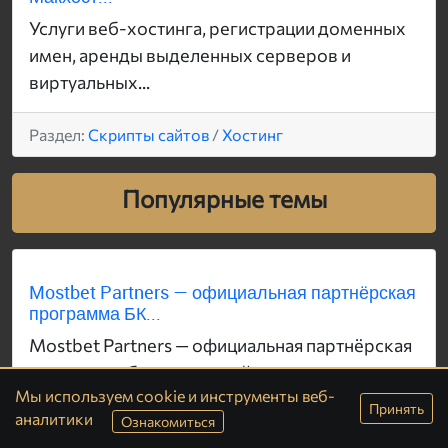
Услуги веб-хостинга, регистрации доменных
имен, аренды выделенных серверов и
виртуальных...
Раздел:
Скрипты сайтов
/
Хостинг
Популярные темы
Mostbet Partners — официальная партнёрская
программа БК...
Mostbet Partners — официальная партнёрская
программа букмекерской компании
Мы используем cookie и инструменты веб-
Мостбет,...
Принять
аналитики
Ознакомиться