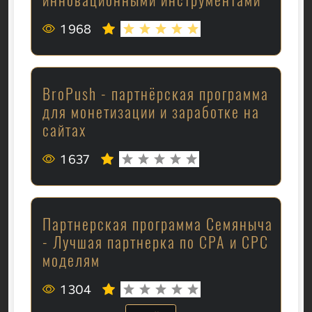
1 968
BroPush - партнёрская программа
для монетизации и заработке на
сайтах
1 637
Партнерская программа Семяныча
- Лучшая партнерка по CPA и CPC
моделям
1 304