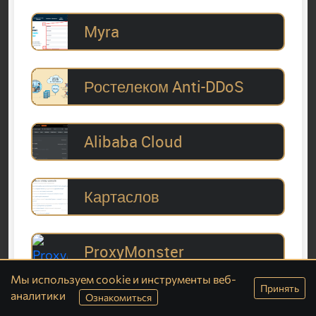
Myra
Ростелеком Anti-DDoS
Alibaba Cloud
Картаслов
ProxyMonster
Мы используем cookie и инструменты веб-
Принять
Смотреть все
аналитики
Ознакомиться