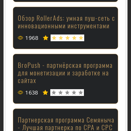
Обзор RollerAds: умная пуш-сеть с
инновационными инструментами
1 968
BroPush - партнёрская программа
для монетизации и заработке на
сайтах
1 638
Партнерская программа Семяныча
- Лучшая партнерка по CPA и CPC