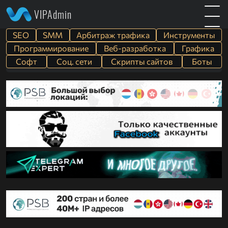
VIPAdmin
SEO
SMM
Арбитраж трафика
Инструменты
Программирование
Веб-разработка
Графика
Софт
Cоц. сети
Скрипты сайтов
Боты