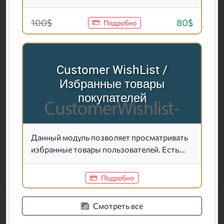
100$
80$
Подробно
Customer WishList /
Избранные товары
покупателей
Данный модуль позволяет просматривать
избранные товары пользователей. Есть...
Подробно
Смотреть все