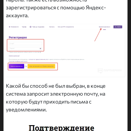
зарегистрироваться с помощью Яндекс-
аккаунта.
Какой бы способ не был выбран, в конце
система запросит электронную почту, на
которую будут приходить письма с
уведомлениями.