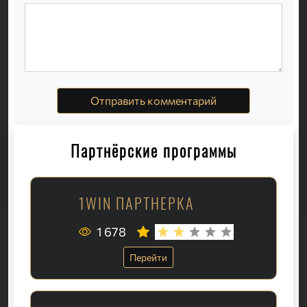
Отправить комментарий
Партнёрские программы
1WIN ПАРТНЕРКА
1 678
Перейти