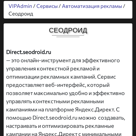
VIPAdmin
/
Сервисы
/
Автоматизация рекламы
/
Сеодроид
СЕОДРОИД
Direct.seodroid.ru
— это онлайн-инструмент для эффективного
управления контекстной рекламой и
оптимизации рекламных кампаний. Сервис
предоставляет веб-интерфейс, который
позволяет максимально удобно и эффективно
управлять контекстными рекламными
кампаниями на платформе Яндекс.Директ. С
помощью Direct.seodroid.ru можно создавать,
настраивать и оптимизировать рекламные
кампании на Яндекс.Директ с минимальными