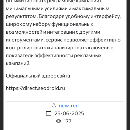
оптимизировать рекламные кампании с
минимальными усилиями и максимальным
результатом. Благодаря удобному интерфейсу,
широкому набору функциональных
возможностей и интеграции с другими
инструментами, сервис позволяет эффективно
контролировать и анализировать ключевые
показатели эффективности рекламных
кампаний.
Официальный адрес сайта —
https://direct.seodroid.ru
new_red
25-06-2025
177