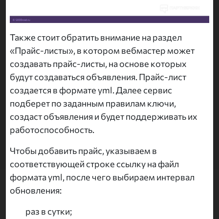
Также стоит обратить внимание на раздел
«Прайс-листы», в котором вебмастер может
создавать прайс-листы, на основе которых
будут создаваться объявления. Прайс-лист
создается в формате yml. Далее сервис
подберет по заданным правилам ключи,
создаст объявления и будет поддерживать их
работоспособность.
Чтобы добавить прайс, указываем в
соответствующей строке ссылку на файл
формата yml, после чего выбираем интервал
обновления:
раз в сутки;