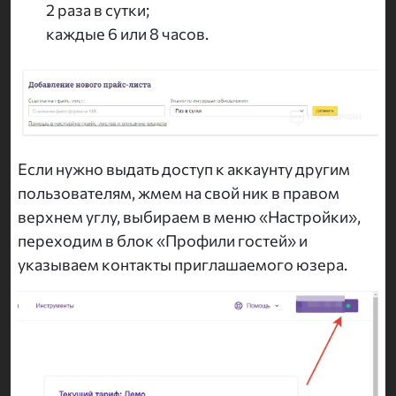
2 раза в сутки;
каждые 6 или 8 часов.
Если нужно выдать доступ к аккаунту другим
пользователям, жмем на свой ник в правом
верхнем углу, выбираем в меню «Настройки»,
переходим в блок «Профили гостей» и
указываем контакты приглашаемого юзера.