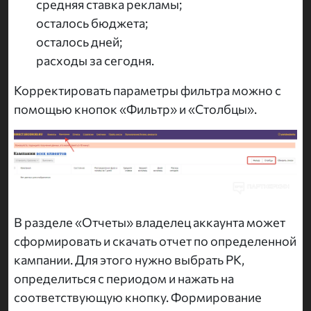
средняя ставка рекламы;
осталось бюджета;
осталось дней;
расходы за сегодня.
Корректировать параметры фильтра можно с
помощью кнопок «Фильтр» и «Столбцы».
В разделе «Отчеты» владелец аккаунта может
сформировать и скачать отчет по определенной
кампании. Для этого нужно выбрать РК,
определиться с периодом и нажать на
соответствующую кнопку. Формирование