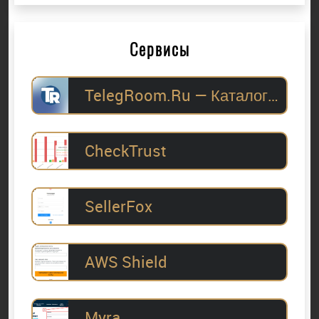
Сервисы
TelegRoom.Ru — Каталог Telegram-каналов для
CheckTrust
SellerFox
AWS Shield
Myra