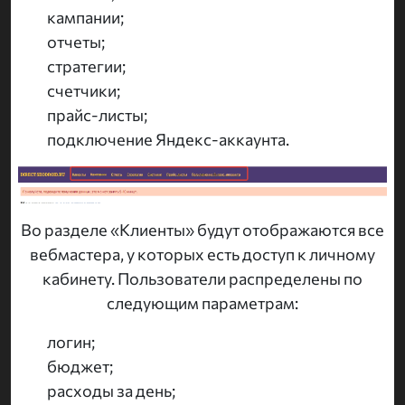
кампании;
отчеты;
стратегии;
счетчики;
прайс-листы;
подключение Яндекс-аккаунта.
Во разделе «Клиенты» будут отображаются все
вебмастера, у которых есть доступ к личному
кабинету. Пользователи распределены по
следующим параметрам:
логин;
бюджет;
расходы за день;