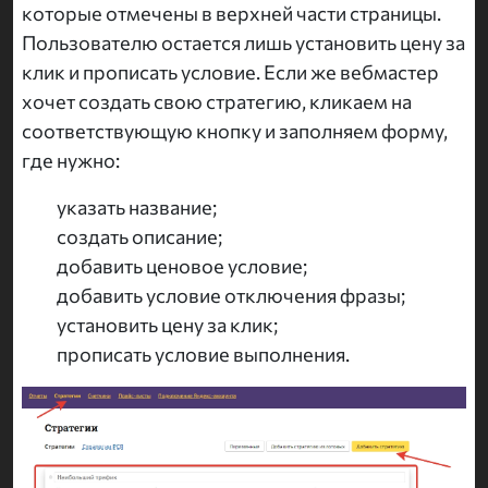
которые отмечены в верхней части страницы.
Пользователю остается лишь установить цену за
клик и прописать условие. Если же вебмастер
хочет создать свою стратегию, кликаем на
соответствующую кнопку и заполняем форму,
где нужно:
указать название;
создать описание;
добавить ценовое условие;
добавить условие отключения фразы;
установить цену за клик;
прописать условие выполнения.