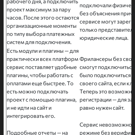
рабочего дня, а подключить
подключали физическ
проект максимум за пару
без объяснения причи
часов. После этого остаются
сервисе могут зарег
организационные моменты
только представители
по типу выбора платежных
юридические лица.
систем для подключения.
Есть модули и плагины — для
практически всех платформ
Фрилансеры без своег
сервис поставляет удобные
смогут подключиться
плагины, чтобы работать с
было подключиться к
оплатами еще быстрее. То
своего сайта, если кл
есть можно подключать
Теперь это возможно 
проект с помощью плагина,
регистрации — для за
и не идти на сайт и
равно нужен сайт.
интегрировать его.
Сервис невозможно п
Подробные отчеты — на
режиме без верифика