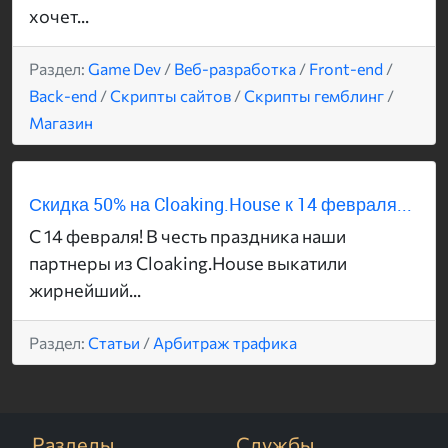
хочет...
Раздел:
Game Dev
/
Веб-разработка
/
Front-end
/
Back-end
/
Скрипты сайтов
/
Скрипты гемблинг
/
Магазин
Скидка 50% на Cloaking.House к 14 февраля...
С 14 февраля! В честь праздника наши
партнеры из Cloaking.House выкатили
жирнейший...
Раздел:
Статьи
/
Арбитраж трафика
Разделы
Службы