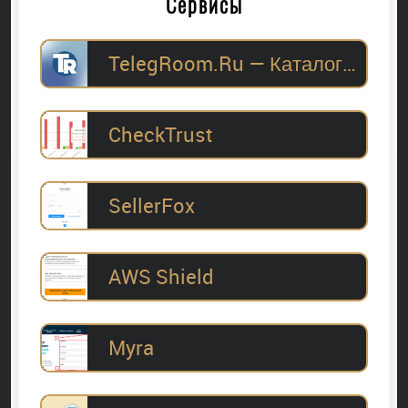
Сервисы
TelegRoom.Ru — Каталог Telegram-каналов для
CheckTrust
SellerFox
AWS Shield
Myra