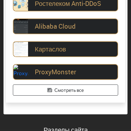
Ростелеком Anti-DDoS
Alibaba Cloud
Картаслов
ProxyMonster
Смотреть все
Разделы сайта