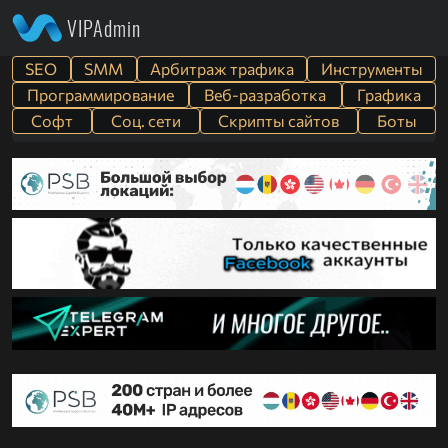
VIPAdmin
SEO
SMM
Арбитраж трафика
Инструменты
Программирование
Веб-разработка
Графика
Софт
Cоц. сети
Скрипты сайтов
Боты