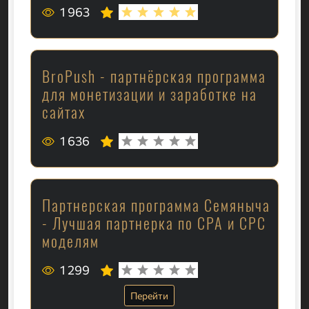
1 963
BroPush - партнёрская программа
для монетизации и заработке на
сайтах
1 636
Партнерская программа Семяныча
- Лучшая партнерка по CPA и CPC
моделям
1 299
Перейти