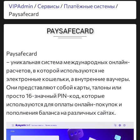
VIPAdmin
/
Сервисы
/
Платёжные системы
/
Paysafecard
PAYSAFECARD
Paysafecard
– уникальная система международных онлайн-
расчетов, в которой используются не
электронные кошельки, а внутренние ваучеры.
Они представляют собой карты, талоны или
просто 16-значный PIN-код, которые
используются для оплаты онлайн-покупок и
пополнения баланса на различных сайтах.