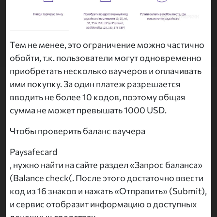
Тем не менее, это ограничение можно частично
обойти, т.к. пользователи могут одновременно
приобретать несколько ваучеров и оплачивать
ими покупку. За один платеж разрешается
вводить не более 10 кодов, поэтому общая
сумма не может превышать 1000 USD.
Чтобы проверить баланс ваучера
Paysafecard
, нужно найти на сайте раздел «Запрос баланса»
(Balance check(. После этого достаточно ввести
код из 16 знаков и нажать «Отправить» (Submit),
и сервис отобразит информацию о доступных