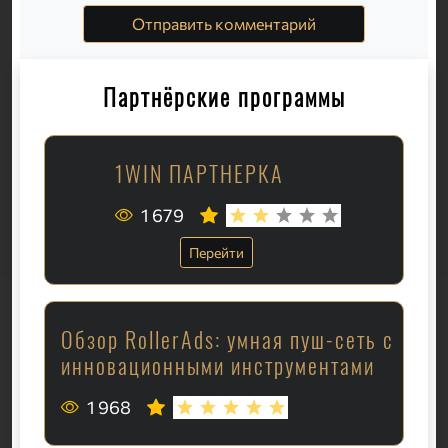
Отправить комментарий
Партнёрские программы
1WIN ПАРТНЕРКА
1 679
Перейти
Обзор RollerAds: умная пуш-сеть с
инновационными инструментами
1 968