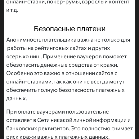
онлайн-ставки, покер-румы, взрослый контент
и т.д.
Безопасные платежи
Анонимность плательщика важна не только для
работы на рейтинговых сайтах и других
«серых» ниш. Применение ваучеров поможет
обезопасить денежные средства от кражи.
Особенно это важно в отношении сайтов с
онлайн-ставками, так как они не всегда могут
обеспечить полную безопасность платежных
данных.
При оплате ваучерами пользователь не
оставляет в Сети никакой личной информации и
банковских реквизитов. Это полностью снимает
риск кражи важных платежных данных.