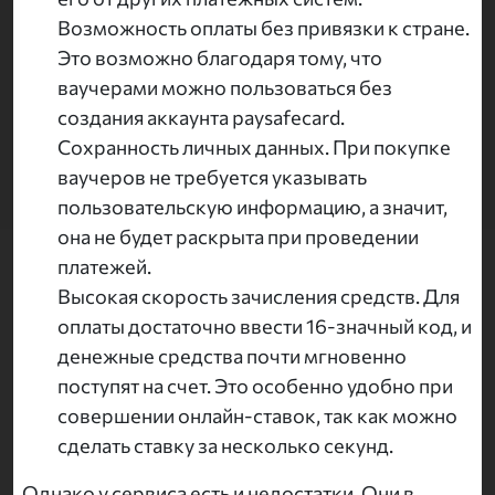
Возможность оплаты без привязки к стране.
Это возможно благодаря тому, что
ваучерами можно пользоваться без
создания аккаунта paysafecard.
Сохранность личных данных. При покупке
ваучеров не требуется указывать
пользовательскую информацию, а значит,
она не будет раскрыта при проведении
платежей.
Высокая скорость зачисления средств. Для
оплаты достаточно ввести 16-значный код, и
денежные средства почти мгновенно
поступят на счет. Это особенно удобно при
совершении онлайн-ставок, так как можно
сделать ставку за несколько секунд.
Однако у сервиса есть и недостатки. Они в