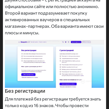
официальном сайте или полностью анонимно.
Второй вариант подразумевает покупку
активированных ваучеров в специальных
магазинах-партнерах. Оба варианта имеют свои
плюсы и минусы.
Без регистрации
Для платежей без регистрации требуется знать
только код из 16 знаков. Чтобы провести