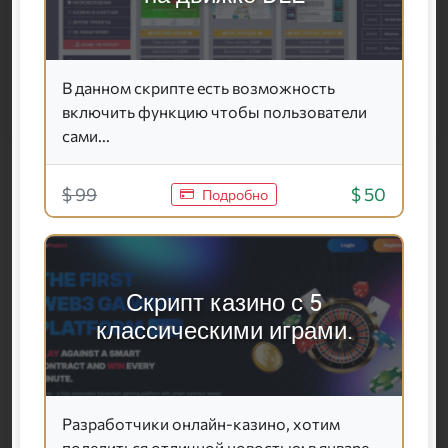
В данном скрипте есть возможность
включить функцию чтобы пользователи
сами...
$ 99
$ 50
Подробно
Скрипт казино с 5
классическими играми.
Разработчики онлайн-казино, хотим
поделиться отличной новостью: в январе