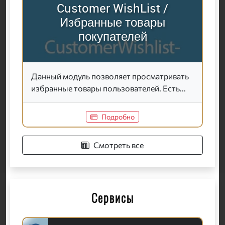
Customer WishList /
Избранные товары
покупателей
Данный модуль позволяет просматривать
избранные товары пользователей. Есть...
Подробно
Смотреть все
Сервисы