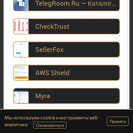
TelegRoom.Ru — Каталог Telegram-каналов для
CheckTrust
SellerFox
AWS Shield
Myra
Ростелеком Anti-DDoS
Мы используем cookie и инструменты веб-
Принять
аналитики
Ознакомиться