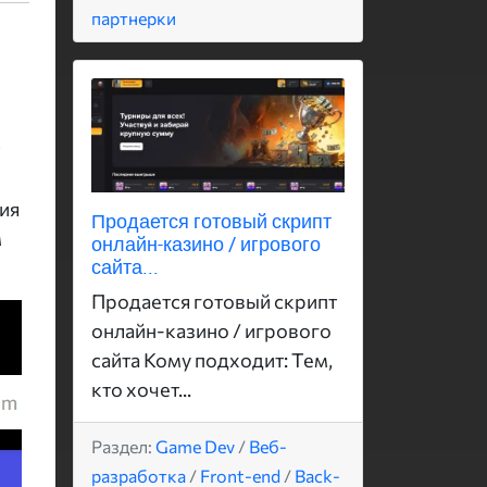
партнерки
ия
Продается готовый скрипт
м
онлайн-казино / игрового
сайта...
Продается готовый скрипт
онлайн-казино / игрового
сайта Кому подходит: Тем,
кто хочет...
Раздел:
Game Dev
/
Веб-
разработка
/
Front-end
/
Back-