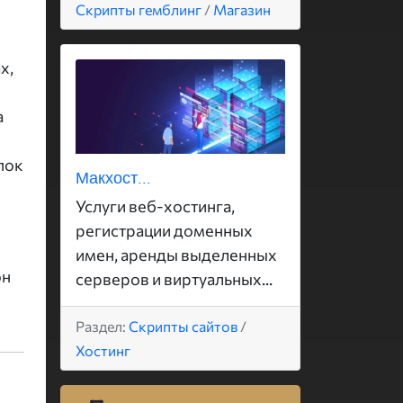
Скрипты гемблинг
/
Магазин
х,
а
пок
Макхост...
Услуги веб-хостинга,
регистрации доменных
имен, аренды выделенных
он
серверов и виртуальных...
Раздел:
Скрипты сайтов
/
Хостинг