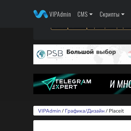
VIPAdmin
CMS
Скрипты
SEO
SMM
Арбитраж трафик
VIPAdmin
/
Графика/Дизайн
/ Placeit