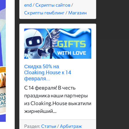
end
/
Скрипты сайтов
/
Скрипты гемблинг
/
Магазин
Скидка 50% на
Cloaking.House к 14
февраля...
С 14 февраля! В честь
праздника наши партнеры
из Cloaking.House выкатили
жирнейший...
Раздел:
Статьи
/
Арбитраж