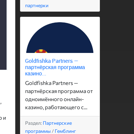
партнерки
Goldfishka Partners —
партнёрская программа
казино...
Goldfishka Partners —
партнёрская программа от
одноимённого онлайн-
,
казино, работающего с...
р и
Раздел:
Партнерские
программы
/
Гемблинг