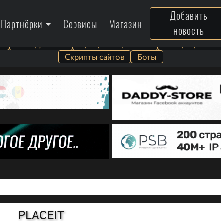
Добавить
Партнёрки
Сервисы
Магазин
новость
а
Инструменты
Программирование
Веб-разработк
Скрипты сайтов
Боты
PLACEIT