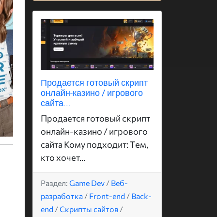
Продается готовый скрипт
онлайн-казино / игрового
сайта...
Продается готовый скрипт
онлайн-казино / игрового
сайта Кому подходит: Тем,
кто хочет...
Раздел:
Game Dev
/
Веб-
разработка
/
Front-end
/
Back-
end
/
Скрипты сайтов
/