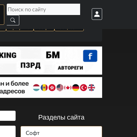
а
Графика
Софт
Cоц. сети
Разделы сайта
Софт